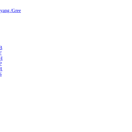
yang /Gree
ZB
F
ZH
P
ZR
S