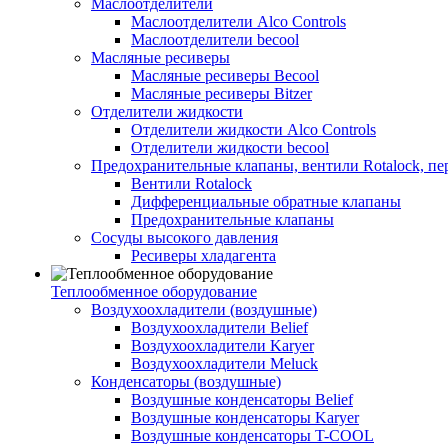
Маслоотделители
Маслоотделители Alco Controls
Маслоотделители becool
Масляные ресиверы
Масляные ресиверы Becool
Масляные ресиверы Bitzer
Отделители жидкости
Отделители жидкости Alco Controls
Отделители жидкости becool
Предохранительные клапаны, вентили Rotalock, п
Вентили Rotalock
Дифференциальные обратные клапаны
Предохранительные клапаны
Сосуды высокого давления
Ресиверы хладагента
Теплообменное оборудование
Воздухоохладители (воздушные)
Воздухоохладители Belief
Воздухоохладители Karyer
Воздухоохладители Meluck
Конденсаторы (воздушные)
Воздушные конденсаторы Belief
Воздушные конденсаторы Karyer
Воздушные конденсаторы T-COOL