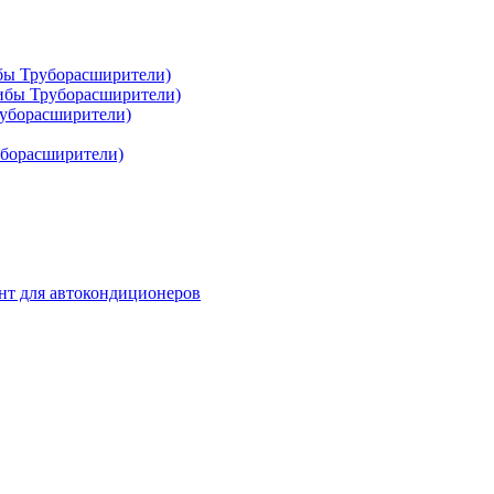
ибы Труборасширители)
гибы Труборасширители)
руборасширители)
уборасширители)
нт для автокондиционеров