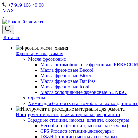
+7 919-166-40-00
MAX
Каталог
Фреоны, масла, химия
Масла фреоновые
Масла автомобильные фреоновые ERRECOM
Масла фреоновые Becool
Масла фреоновые Bitzer
Масла фреоновые Danfoss
Масла фреоновые Icool
Масла холодильные фреоновые SUNISO
Фреоны
Химия для бытовых и автомобильных кондиционер
Инструмент и расходные материалы для ремонта
Зарядные станции, насосы, шланги, аксессуары
Becool и пр.(станции,насосы,аксессуары)
CPS Products (станции,аксессуары)
DSZH (станции,насосы,аксессуары)