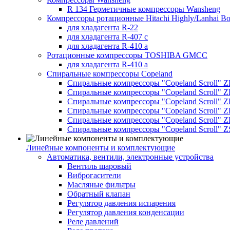
R 134 Герметичные компрессоры Wansheng
Компрессоры ротационные Hitachi Highly/Lanhai Bo
для хладагента R-22
для хладагента R-407 с
для хладагента R-410 а
Ротационные компрессоры TOSHIBA GMCC
для хладагента R-410 а
Спиральные компрессоры Copeland
Спиральные компрессоры "Copeland Scroll" 
Спиральные компрессоры "Copeland Scroll" Z
Спиральные компрессоры "Copeland Scroll" 
Спиральные компрессоры "Copeland Scroll" Z
Спиральные компрессоры "Copeland Scroll" 
Спиральные компрессоры "Copeland Scroll" Z
Линейные компоненты и комплектующие
Автоматика, вентили, электронные устройства
Вентиль шаровый
Виброгасители
Масляные фильтры
Обратный клапан
Регулятор давления испарения
Регулятор давления конденсации
Реле давлений