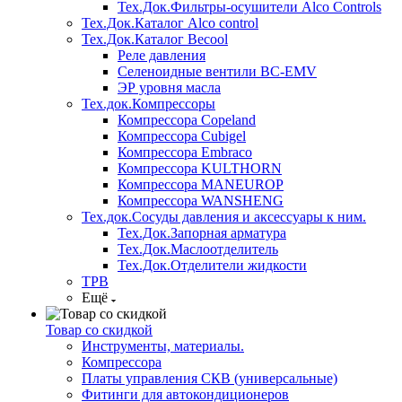
Тех.Док.Фильтры-осушители Alco Controls
Тех.Док.Каталог Alco control
Тех.Док.Каталог Becool
Реле давления
Селеноидные вентили BC-EMV
ЭР уровня масла
Тех.док.Компрессоры
Компрессора Copeland
Компрессора Cubigel
Компрессора Embraco
Компрессора KULTHORN
Компрессора MANEUROP
Компрессора WANSHENG
Тех.док.Сосуды давления и аксессуары к ним.
Тех.Док.Запорная арматура
Тех.Док.Маслоотделитель
Тех.Док.Отделители жидкости
ТРВ
Ещё
Товар со скидкой
Инструменты, материалы.
Компрессора
Платы управления СКВ (универсальные)
Фитинги для автокондиционеров