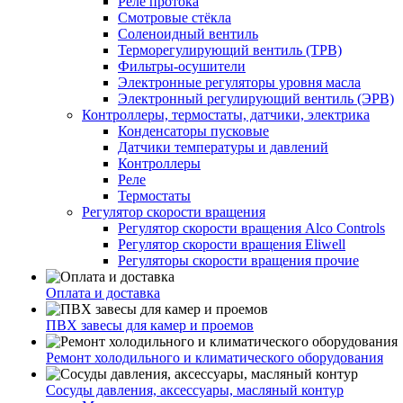
Реле протока
Смотровые стёкла
Соленоидный вентиль
Терморегулирующий вентиль (ТРВ)
Фильтры-осушители
Электронные регуляторы уровня масла
Электронный регулирующий вентиль (ЭРВ)
Контроллеры, термостаты, датчики, электрика
Конденсаторы пусковые
Датчики температуры и давлений
Контроллеры
Реле
Термостаты
Регулятор скорости вращения
Регулятор скорости вращения Alco Controls
Регулятор скорости вращения Eliwell
Регуляторы скорости вращения прочие
Оплата и доставка
ПВХ завесы для камер и проемов
Ремонт холодильного и климатического оборудования
Сосуды давления, аксессуары, масляный контур