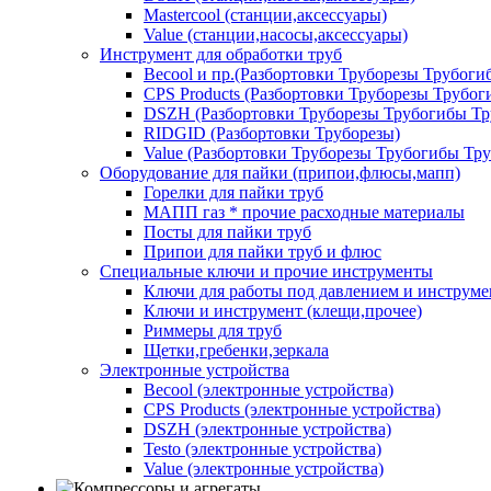
Mastercool (станции,аксессуары)
Value (станции,насосы,аксессуары)
Инструмент для обработки труб
Becool и пр.(Разбортовки Труборезы Трубог
CPS Products (Разбортовки Труборезы Трубо
DSZH (Разбортовки Труборезы Трубогибы Т
RIDGID (Разбортовки Труборезы)
Value (Разбортовки Труборезы Трубогибы Тр
Оборудование для пайки (припои,флюсы,мапп)
Горелки для пайки труб
МАПП газ * прочие расходные материалы
Посты для пайки труб
Припои для пайки труб и флюс
Специальные ключи и прочие инструменты
Ключи для работы под давлением и инструме
Ключи и инструмент (клещи,прочее)
Риммеры для труб
Щетки,гребенки,зеркала
Электронные устройства
Becool (электронные устройства)
CPS Products (электронные устройства)
DSZH (электронные устройства)
Testo (электронные устройства)
Value (электронные устройства)