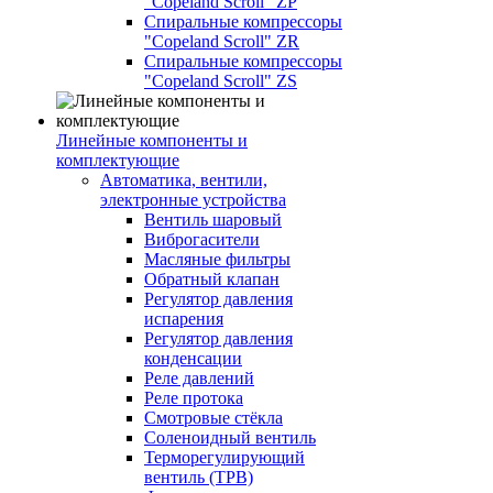
"Copeland Scroll" ZP
Спиральные компрессоры
"Copeland Scroll" ZR
Спиральные компрессоры
"Copeland Scroll" ZS
Линейные компоненты и
комплектующие
Автоматика, вентили,
электронные устройства
Вентиль шаровый
Виброгасители
Масляные фильтры
Обратный клапан
Регулятор давления
испарения
Регулятор давления
конденсации
Реле давлений
Реле протока
Смотровые стёкла
Соленоидный вентиль
Терморегулирующий
вентиль (ТРВ)