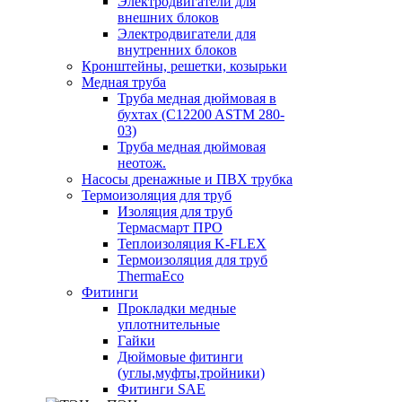
Электродвигатели для
внешних блоков
Электродвигатели для
внутренних блоков
Кронштейны, решетки, козырьки
Медная труба
Труба медная дюймовая в
бухтах (C12200 ASTM 280-
03)
Труба медная дюймовая
неотож.
Насосы дренажные и ПВХ трубка
Термоизоляция для труб
Изоляция для труб
Термасмарт ПРО
Теплоизоляция K-FLEX
Термоизоляция для труб
ThermaEco
Фитинги
Прокладки медные
уплотнительные
Гайки
Дюймовые фитинги
(углы,муфты,тройники)
Фитинги SAE