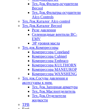
Тех.Док.Фильтр-осушители
Becool
Тех.Док.Фильтры-осушители
Alco Controls
Тех.Док.Каталог Alco control
Тех.Док.Каталог Becool
Реле давления
Селеноидные вентили BC-
EMV
ЭР уровня масла
Тех.док.Компрессоры
Компрессора Copeland
Компрессора Cubigel
Компрессора Embraco
Компрессора KULTHORN
Компрессора MANEUROP
Компрессора WANSHENG
Тех.док.Сосуды давления и
аксессуары к ним.
Тех.Док.Запорная арматура
Тех.Док.Маслоотделитель
Тех.Док.Отделители
жидкости
ТРВ
Ещё