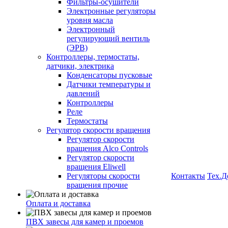
Фильтры-осушители
Электронные регуляторы
уровня масла
Электронный
регулирующий вентиль
(ЭРВ)
Контроллеры, термостаты,
датчики, электрика
Конденсаторы пусковые
Датчики температуры и
давлений
Контроллеры
Реле
Термостаты
Регулятор скорости вращения
Регулятор скорости
вращения Alco Controls
Регулятор скорости
вращения Eliwell
Регуляторы скорости
Контакты
Тех.Д
вращения прочие
Оплата и доставка
ПВХ завесы для камер и проемов