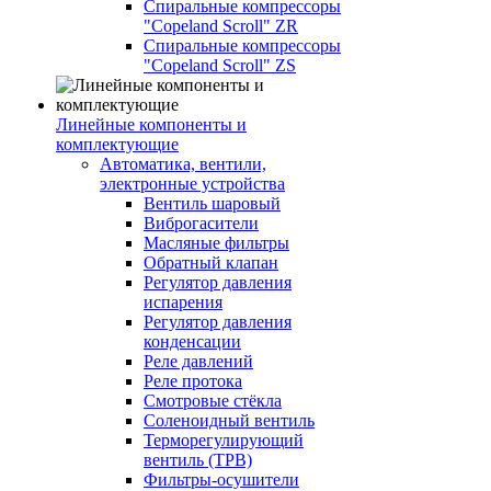
Спиральные компрессоры
"Copeland Scroll" ZR
Спиральные компрессоры
"Copeland Scroll" ZS
Линейные компоненты и
комплектующие
Автоматика, вентили,
электронные устройства
Вентиль шаровый
Виброгасители
Масляные фильтры
Обратный клапан
Регулятор давления
испарения
Регулятор давления
конденсации
Реле давлений
Реле протока
Смотровые стёкла
Соленоидный вентиль
Терморегулирующий
вентиль (ТРВ)
Фильтры-осушители