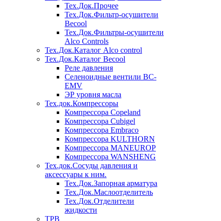
Тех.Док.Прочее
Тех.Док.Фильтр-осушители
Becool
Тех.Док.Фильтры-осушители
Alco Controls
Тех.Док.Каталог Alco control
Тех.Док.Каталог Becool
Реле давления
Селеноидные вентили BC-
EMV
ЭР уровня масла
Тех.док.Компрессоры
Компрессора Copeland
Компрессора Cubigel
Компрессора Embraco
Компрессора KULTHORN
Компрессора MANEUROP
Компрессора WANSHENG
Тех.док.Сосуды давления и
аксессуары к ним.
Тех.Док.Запорная арматура
Тех.Док.Маслоотделитель
Тех.Док.Отделители
жидкости
ТРВ