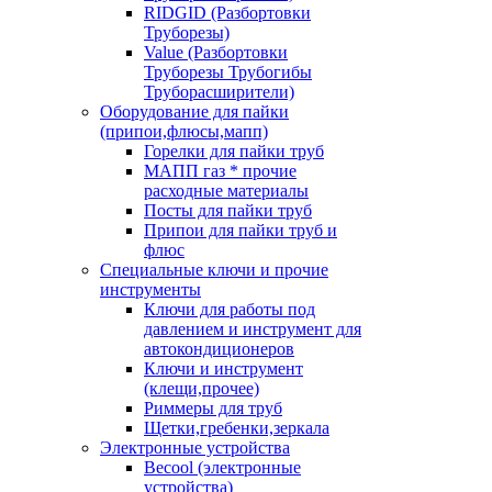
RIDGID (Разбортовки
Труборезы)
Value (Разбортовки
Труборезы Трубогибы
Труборасширители)
Оборудование для пайки
(припои,флюсы,мапп)
Горелки для пайки труб
МАПП газ * прочие
расходные материалы
Посты для пайки труб
Припои для пайки труб и
флюс
Специальные ключи и прочие
инструменты
Ключи для работы под
давлением и инструмент для
автокондиционеров
Ключи и инструмент
(клещи,прочее)
Риммеры для труб
Щетки,гребенки,зеркала
Электронные устройства
Becool (электронные
устройства)