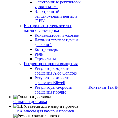
Электронные регуляторы
уровня масла
Электронный
регулирующий вентиль
(ЭРВ)
Контроллеры, термостаты,
датчики, электрика
Конденсаторы пусковые
Датчики температуры и
давлений
Контроллеры
Реле
Термостаты
Регулятор скорости вращения
Регулятор скорости
вращения Alco Controls
Регулятор скорости
вращения Eliwell
Регуляторы скорости
Контакты
Тех.Д
вращения прочие
Оплата и доставка
ПВХ завесы для камер и проемов