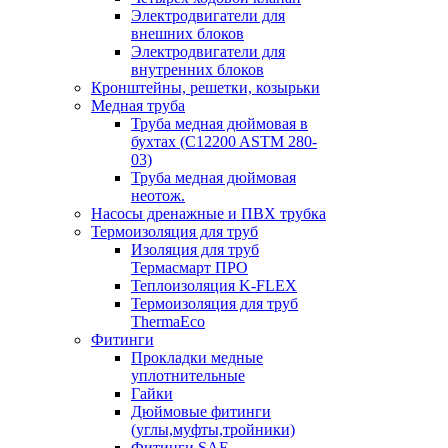
Электродвигатели для
внешних блоков
Электродвигатели для
внутренних блоков
Кронштейны, решетки, козырьки
Медная труба
Труба медная дюймовая в
бухтах (C12200 ASTM 280-
03)
Труба медная дюймовая
неотож.
Насосы дренажные и ПВХ трубка
Термоизоляция для труб
Изоляция для труб
Термасмарт ПРО
Теплоизоляция K-FLEX
Термоизоляция для труб
ThermaEco
Фитинги
Прокладки медные
уплотнительные
Гайки
Дюймовые фитинги
(углы,муфты,тройники)
Фитинги SAE