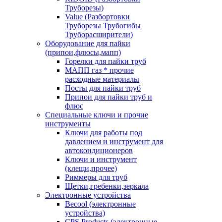
Труборезы)
Value (Разбортовки
Труборезы Трубогибы
Труборасширители)
Оборудование для пайки
(припои,флюсы,мапп)
Горелки для пайки труб
МАПП газ * прочие
расходные материалы
Посты для пайки труб
Припои для пайки труб и
флюс
Специальные ключи и прочие
инструменты
Ключи для работы под
давлением и инструмент для
автокондиционеров
Ключи и инструмент
(клещи,прочее)
Риммеры для труб
Щетки,гребенки,зеркала
Электронные устройства
Becool (электронные
устройства)
CPS Products (электронные