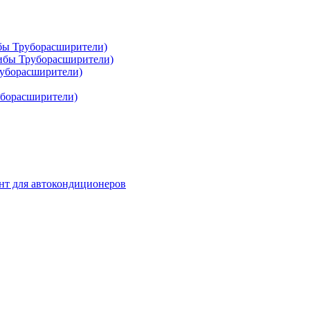
ибы Труборасширители)
гибы Труборасширители)
руборасширители)
уборасширители)
нт для автокондиционеров