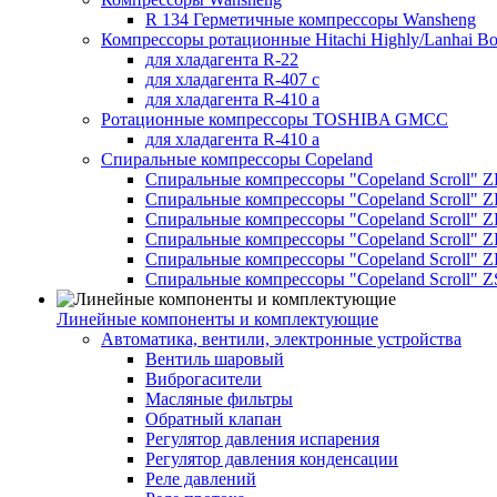
R 134 Герметичные компрессоры Wansheng
Компрессоры ротационные Hitachi Highly/Lanhai Bo
для хладагента R-22
для хладагента R-407 с
для хладагента R-410 а
Ротационные компрессоры TOSHIBA GMCC
для хладагента R-410 а
Спиральные компрессоры Copeland
Спиральные компрессоры "Copeland Scroll" 
Спиральные компрессоры "Copeland Scroll" Z
Спиральные компрессоры "Copeland Scroll" 
Спиральные компрессоры "Copeland Scroll" Z
Спиральные компрессоры "Copeland Scroll" 
Спиральные компрессоры "Copeland Scroll" Z
Линейные компоненты и комплектующие
Автоматика, вентили, электронные устройства
Вентиль шаровый
Виброгасители
Масляные фильтры
Обратный клапан
Регулятор давления испарения
Регулятор давления конденсации
Реле давлений