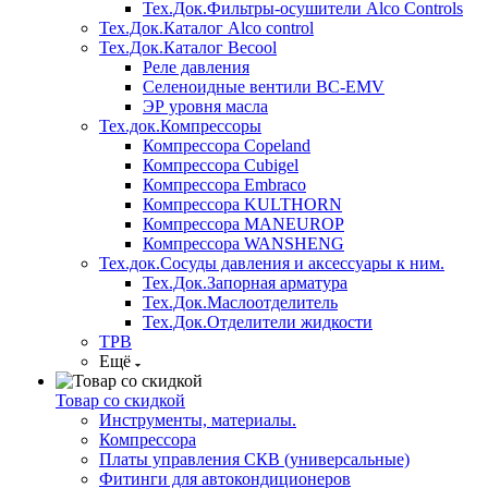
Тех.Док.Фильтры-осушители Alco Controls
Тех.Док.Каталог Alco control
Тех.Док.Каталог Becool
Реле давления
Селеноидные вентили BC-EMV
ЭР уровня масла
Тех.док.Компрессоры
Компрессора Copeland
Компрессора Cubigel
Компрессора Embraco
Компрессора KULTHORN
Компрессора MANEUROP
Компрессора WANSHENG
Тех.док.Сосуды давления и аксессуары к ним.
Тех.Док.Запорная арматура
Тех.Док.Маслоотделитель
Тех.Док.Отделители жидкости
ТРВ
Ещё
Товар со скидкой
Инструменты, материалы.
Компрессора
Платы управления СКВ (универсальные)
Фитинги для автокондиционеров