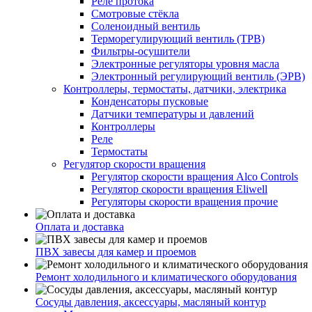
Реле протока
Смотровые стёкла
Соленоидный вентиль
Терморегулирующий вентиль (ТРВ)
Фильтры-осушители
Электронные регуляторы уровня масла
Электронный регулирующий вентиль (ЭРВ)
Контроллеры, термостаты, датчики, электрика
Конденсаторы пусковые
Датчики температуры и давлений
Контроллеры
Реле
Термостаты
Регулятор скорости вращения
Регулятор скорости вращения Alco Controls
Регулятор скорости вращения Eliwell
Регуляторы скорости вращения прочие
Оплата и доставка
ПВХ завесы для камер и проемов
Ремонт холодильного и климатического оборудования
Сосуды давления, аксессуары, масляный контур