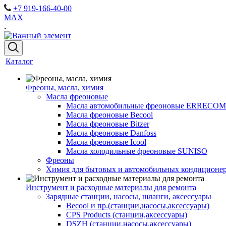
+7 919-166-40-00
MAX
Каталог
Фреоны, масла, химия
Масла фреоновые
Масла автомобильные фреоновые ERRECOM
Масла фреоновые Becool
Масла фреоновые Bitzer
Масла фреоновые Danfoss
Масла фреоновые Icool
Масла холодильные фреоновые SUNISO
Фреоны
Химия для бытовых и автомобильных кондиционер
Инструмент и расходные материалы для ремонта
Зарядные станции, насосы, шланги, аксессуары
Becool и пр.(станции,насосы,аксессуары)
CPS Products (станции,аксессуары)
DSZH (станции,насосы,аксессуары)