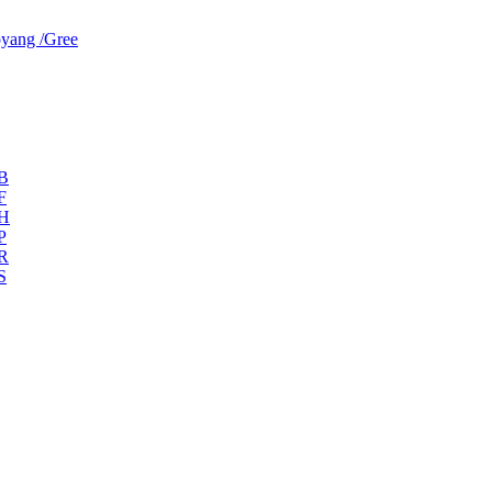
yang /Gree
ZB
F
ZH
P
ZR
S