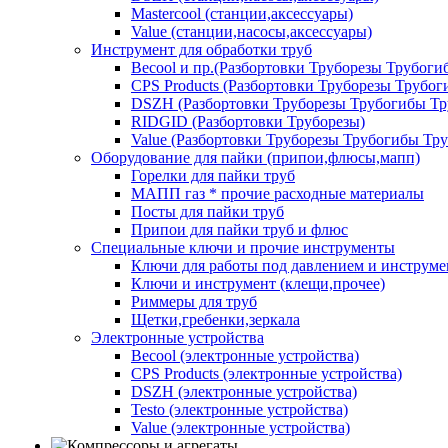
Mastercool (станции,аксессуары)
Value (станции,насосы,аксессуары)
Инструмент для обработки труб
Becool и пр.(Разбортовки Труборезы Трубог
CPS Products (Разбортовки Труборезы Трубо
DSZH (Разбортовки Труборезы Трубогибы Т
RIDGID (Разбортовки Труборезы)
Value (Разбортовки Труборезы Трубогибы Тр
Оборудование для пайки (припои,флюсы,мапп)
Горелки для пайки труб
МАПП газ * прочие расходные материалы
Посты для пайки труб
Припои для пайки труб и флюс
Специальные ключи и прочие инструменты
Ключи для работы под давлением и инструме
Ключи и инструмент (клещи,прочее)
Риммеры для труб
Щетки,гребенки,зеркала
Электронные устройства
Becool (электронные устройства)
CPS Products (электронные устройства)
DSZH (электронные устройства)
Testo (электронные устройства)
Value (электронные устройства)