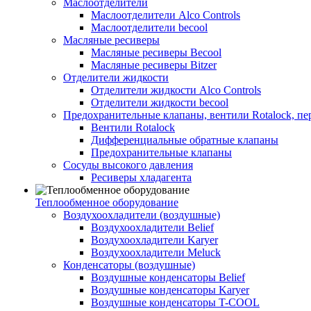
Маслоотделители
Маслоотделители Alco Controls
Маслоотделители becool
Масляные ресиверы
Масляные ресиверы Becool
Масляные ресиверы Bitzer
Отделители жидкости
Отделители жидкости Alco Controls
Отделители жидкости becool
Предохранительные клапаны, вентили Rotalock, п
Вентили Rotalock
Дифференциальные обратные клапаны
Предохранительные клапаны
Сосуды высокого давления
Ресиверы хладагента
Теплообменное оборудование
Воздухоохладители (воздушные)
Воздухоохладители Belief
Воздухоохладители Karyer
Воздухоохладители Meluck
Конденсаторы (воздушные)
Воздушные конденсаторы Belief
Воздушные конденсаторы Karyer
Воздушные конденсаторы T-COOL