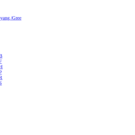
yang /Gree
ZB
F
ZH
P
ZR
S