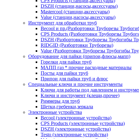
CPS Products (станции,аксессуары)
DSZH (станции,насосы,аксессуары)
Mastercool (станции,аксессуары)
Value (станции,насосы,аксессуары)
Инструмент для обработки труб
Becool и пр.(Разбортовки Труборезы Трубог
CPS Products (Разбортовки Труборезы Трубо
DSZH (Разбортовки Труборезы Трубогибы Т
RIDGID (Разбортовки Труборезы)
Value (Разбортовки Труборезы Трубогибы Тр
Оборудование для пайки (припои,флюсы,мапп)
Горелки для пайки труб
МАПП газ * прочие расходные материалы
Посты для пайки труб
Припои для пайки труб и флюс
Специальные ключи и прочие инструменты
Ключи для работы под давлением и инструме
Ключи и инструмент (клещи,прочее)
Риммеры для труб
Щетки,гребенки,зеркала
Электронные устройства
Becool (электронные устройства)
CPS Products (электронные устройства)
DSZH (электронные устройства)
Testo (электронные устройства)