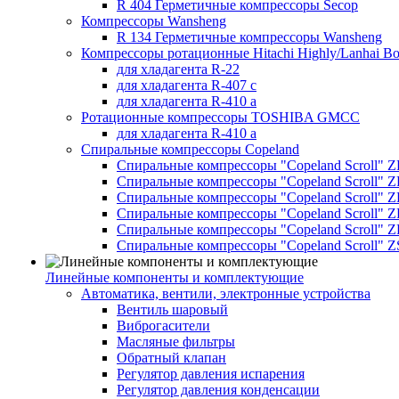
R 404 Герметичные компрессоры Secop
Компрессоры Wansheng
R 134 Герметичные компрессоры Wansheng
Компрессоры ротационные Hitachi Highly/Lanhai Bo
для хладагента R-22
для хладагента R-407 с
для хладагента R-410 а
Ротационные компрессоры TOSHIBA GMCC
для хладагента R-410 а
Спиральные компрессоры Copeland
Спиральные компрессоры "Copeland Scroll" 
Спиральные компрессоры "Copeland Scroll" Z
Спиральные компрессоры "Copeland Scroll" 
Спиральные компрессоры "Copeland Scroll" Z
Спиральные компрессоры "Copeland Scroll" 
Спиральные компрессоры "Copeland Scroll" Z
Линейные компоненты и комплектующие
Автоматика, вентили, электронные устройства
Вентиль шаровый
Виброгасители
Масляные фильтры
Обратный клапан
Регулятор давления испарения
Регулятор давления конденсации