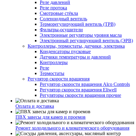
Реле давлений
Реле протока
Смотровые стёкла
Соленоидный вентиль
Терморегулирующий вентиль (ТРВ)
Фильтры-осушители
Электронные регуляторы уровня масла
Электронный регулирующий вентиль (ЭРВ)
Контроллеры, термостаты, датчики, электрика
Конденсаторы пусковые
Датчики температуры и давлений
Контроллеры
Реле
Термостаты
Регулятор скорости вращения
Регулятор скорости вращения Alco Controls
Регулятор скорости вращения Eliwell
Регуляторы скорости вращения прочие
Оплата и доставка
ПВХ завесы для камер и проемов
Ремонт холодильного и климатического оборудования