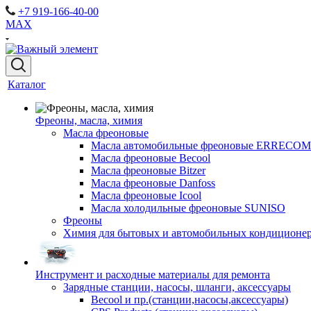
+7 919-166-40-00
MAX
Каталог
Фреоны, масла, химия
Масла фреоновые
Масла автомобильные фреоновые ERRECOM
Масла фреоновые Becool
Масла фреоновые Bitzer
Масла фреоновые Danfoss
Масла фреоновые Icool
Масла холодильные фреоновые SUNISO
Фреоны
Химия для бытовых и автомобильных кондиционер
Инструмент и расходные материалы для ремонта
Зарядные станции, насосы, шланги, аксессуары
Becool и пр.(станции,насосы,аксессуары)