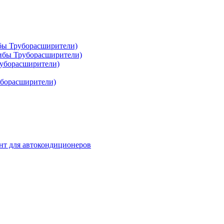
ибы Труборасширители)
гибы Труборасширители)
руборасширители)
уборасширители)
нт для автокондиционеров