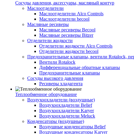
Сосуды давления, аксессуары, масляный контур
Маслоотделители
Маслоотделители Alco Controls
Маслоотделители becool
Масляные ресиверы
Масляные ресиверы Becool
Масляные ресиверы Bitzer
Отделители жидкости
Отделители жидкости Alco Controls
Отделители жидкости becool
Предохранительные клапаны, вентили Rotalock, п
Вентили Rotalock
Дифференциальные обратные клапаны
Предохранительные клапаны
Сосуды высокого давления
Ресиверы хладагента
Теплообменное оборудование
Воздухоохладители (воздушные)
Воздухоохладители Belief
Воздухоохладители Karyer
Воздухоохладители Meluck
Конденсаторы (воздушные)
Воздушные конденсаторы Belief
Воздушные конденсаторы Karyer