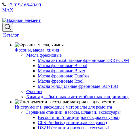
+7 919-166-40-00
MAX
Каталог
Фреоны, масла, химия
Масла фреоновые
Масла автомобильные фреоновые ERRECOM
Масла фреоновые Becool
Масла фреоновые Bitzer
Масла фреоновые Danfoss
Масла фреоновые Icool
Масла холодильные фреоновые SUNISO
Фреоны
Химия для бытовых и автомобильных кондиционер
Инструмент и расходные материалы для ремонта
Зарядные станции, насосы, шланги, аксессуары
Becool и пр.(станции,насосы,аксессуары)
CPS Products (станции,аксессуары)
DSZH (станции,насосы,аксессуары)