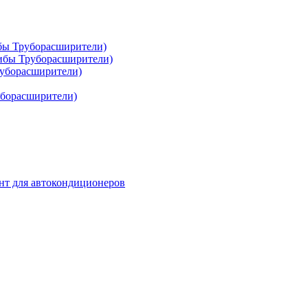
ибы Труборасширители)
гибы Труборасширители)
руборасширители)
уборасширители)
нт для автокондиционеров