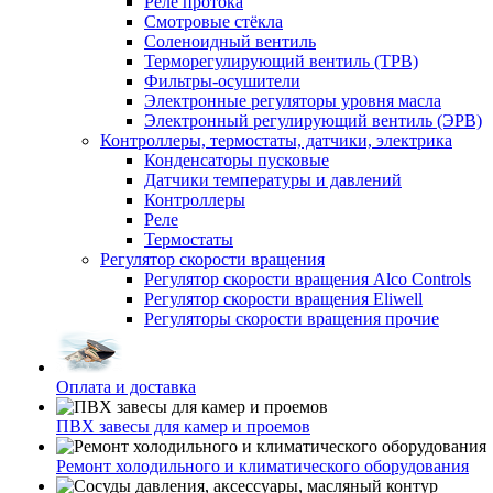
Реле протока
Смотровые стёкла
Соленоидный вентиль
Терморегулирующий вентиль (ТРВ)
Фильтры-осушители
Электронные регуляторы уровня масла
Электронный регулирующий вентиль (ЭРВ)
Контроллеры, термостаты, датчики, электрика
Конденсаторы пусковые
Датчики температуры и давлений
Контроллеры
Реле
Термостаты
Регулятор скорости вращения
Регулятор скорости вращения Alco Controls
Регулятор скорости вращения Eliwell
Регуляторы скорости вращения прочие
Оплата и доставка
ПВХ завесы для камер и проемов
Ремонт холодильного и климатического оборудования