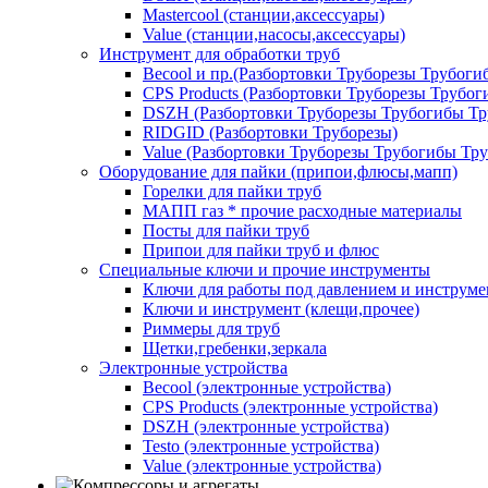
Mastercool (станции,аксессуары)
Value (станции,насосы,аксессуары)
Инструмент для обработки труб
Becool и пр.(Разбортовки Труборезы Трубог
CPS Products (Разбортовки Труборезы Трубо
DSZH (Разбортовки Труборезы Трубогибы Т
RIDGID (Разбортовки Труборезы)
Value (Разбортовки Труборезы Трубогибы Тр
Оборудование для пайки (припои,флюсы,мапп)
Горелки для пайки труб
МАПП газ * прочие расходные материалы
Посты для пайки труб
Припои для пайки труб и флюс
Специальные ключи и прочие инструменты
Ключи для работы под давлением и инструме
Ключи и инструмент (клещи,прочее)
Риммеры для труб
Щетки,гребенки,зеркала
Электронные устройства
Becool (электронные устройства)
CPS Products (электронные устройства)
DSZH (электронные устройства)
Testo (электронные устройства)
Value (электронные устройства)