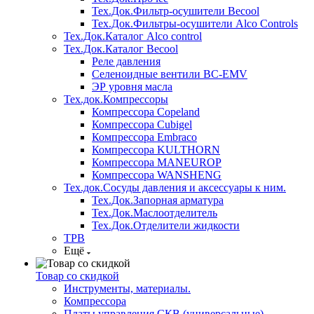
Тех.Док.Фильтр-осушители Becool
Тех.Док.Фильтры-осушители Alco Controls
Тех.Док.Каталог Alco control
Тех.Док.Каталог Becool
Реле давления
Селеноидные вентили BC-EMV
ЭР уровня масла
Тех.док.Компрессоры
Компрессора Copeland
Компрессора Cubigel
Компрессора Embraco
Компрессора KULTHORN
Компрессора MANEUROP
Компрессора WANSHENG
Тех.док.Сосуды давления и аксессуары к ним.
Тех.Док.Запорная арматура
Тех.Док.Маслоотделитель
Тех.Док.Отделители жидкости
ТРВ
Ещё
Товар со скидкой
Инструменты, материалы.
Компрессора
Платы управления СКВ (универсальные)