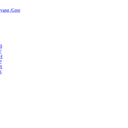
yang /Gree
ZB
F
ZH
P
ZR
S