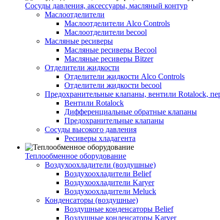
Сосуды давления, аксессуары, масляный контур
Маслоотделители
Маслоотделители Alco Controls
Маслоотделители becool
Масляные ресиверы
Масляные ресиверы Becool
Масляные ресиверы Bitzer
Отделители жидкости
Отделители жидкости Alco Controls
Отделители жидкости becool
Предохранительные клапаны, вентили Rotalock, п
Вентили Rotalock
Дифференциальные обратные клапаны
Предохранительные клапаны
Сосуды высокого давления
Ресиверы хладагента
Теплообменное оборудование
Воздухоохладители (воздушные)
Воздухоохладители Belief
Воздухоохладители Karyer
Воздухоохладители Meluck
Конденсаторы (воздушные)
Воздушные конденсаторы Belief
Воздушные конденсаторы Karyer