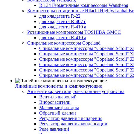
R 134 Герметичные компрессоры Wansheng
Компрессоры ротационные Hitachi Highly/Lanhai Bo
для хладагента R-22
для хладагента R-407 с
для хладагента R-410 а
Ротационные компрессоры TOSHIBA GMCC
для хладагента R-410 а
Спиральные компрессоры Copeland
Спиральные компрессоры "Copeland Scroll" 
Спиральные компрессоры "Copeland Scroll" Z
Спиральные компрессоры "Copeland Scroll" 
Спиральные компрессоры "Copeland Scroll" Z
Спиральные компрессоры "Copeland Scroll" 
Спиральные компрессоры "Copeland Scroll" Z
Линейные компоненты и комплектующие
Автоматика, вентили, электронные устройства
Вентиль шаровый
Виброгасители
Масляные фильтры
Обратный клапан
Регулятор давления испарения
Регулятор давления конденсации
Реле давлений