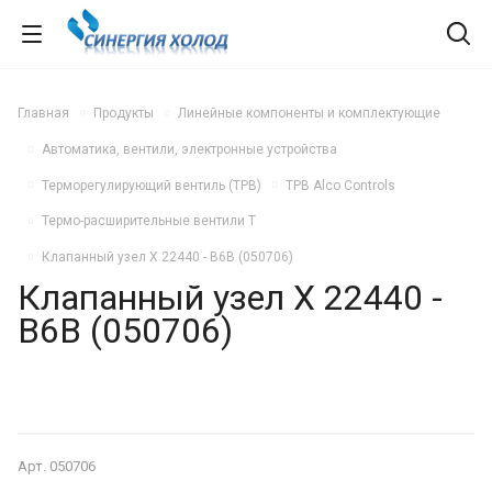
Главная
Продукты
Линейные компоненты и комплектующие
Автоматика, вентили, электронные устройства
Терморегулирующий вентиль (ТРВ)
ТРВ Alco Controls
Термо-расширительные вентили Т
Клапанный узел X 22440 - B6B (050706)
Клапанный узел X 22440 -
B6B (050706)
Арт.
050706