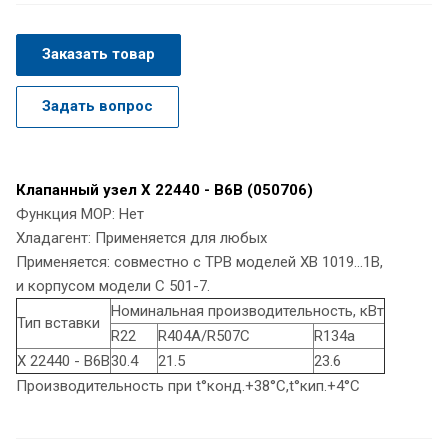
Заказать товар
Задать вопрос
Клапанный узел X 22440 - B6B (050706)
Функция MOP: Нет
Хладагент: Применяется для любых
Применяется: совместно с ТРВ моделей XB 1019...1B,
и корпусом модели С 501-7.
Номинальная производительность, кВт
Тип вставки
R22
R404A/R507C
R134a
X 22440 - B6B
30.4
21.5
23.6
Производительность при t°конд.+38°С,t°кип.+4°С