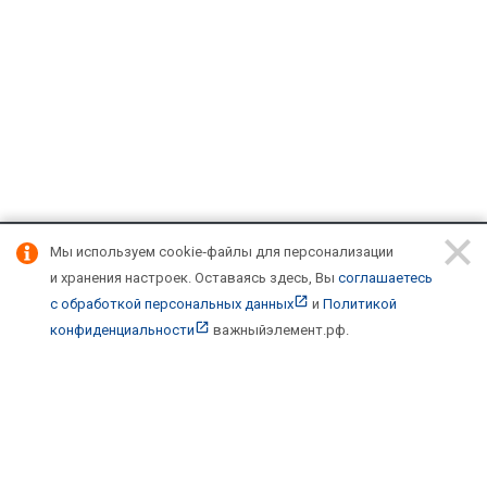
Мы используем cookie‑файлы для персонализации
Подписывайтесь на новости и акции:
и хранения настроек.
Оставаясь здесь, Вы
соглашаетесь
с обработкой персональных данных
и
Политикой
конфиденциальности
важныйэлемент.рф
.
Компания
О компании