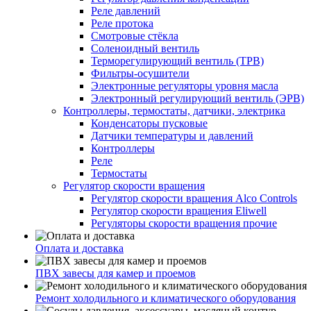
Реле давлений
Реле протока
Смотровые стёкла
Соленоидный вентиль
Терморегулирующий вентиль (ТРВ)
Фильтры-осушители
Электронные регуляторы уровня масла
Электронный регулирующий вентиль (ЭРВ)
Контроллеры, термостаты, датчики, электрика
Конденсаторы пусковые
Датчики температуры и давлений
Контроллеры
Реле
Термостаты
Регулятор скорости вращения
Регулятор скорости вращения Alco Controls
Регулятор скорости вращения Eliwell
Регуляторы скорости вращения прочие
Оплата и доставка
ПВХ завесы для камер и проемов
Ремонт холодильного и климатического оборудования