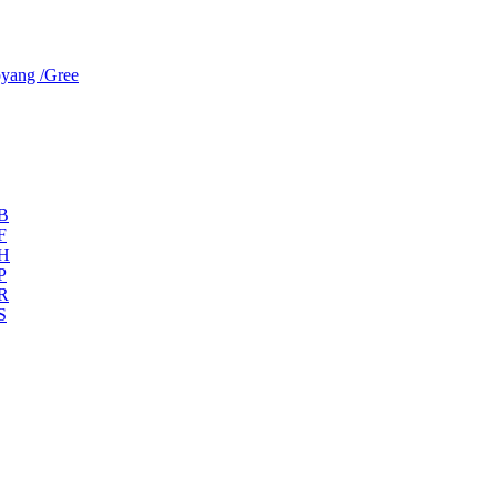
yang /Gree
ZB
F
ZH
P
ZR
S