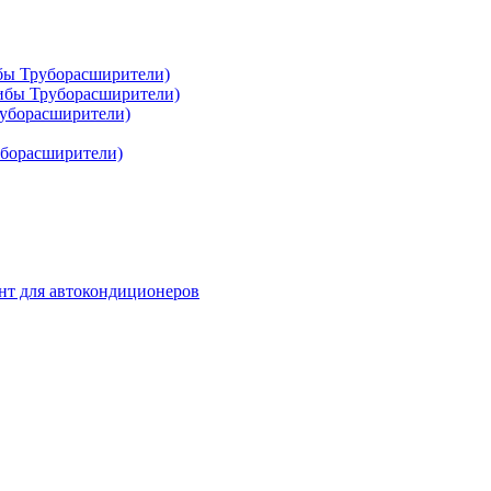
ибы Труборасширители)
гибы Труборасширители)
руборасширители)
уборасширители)
нт для автокондиционеров