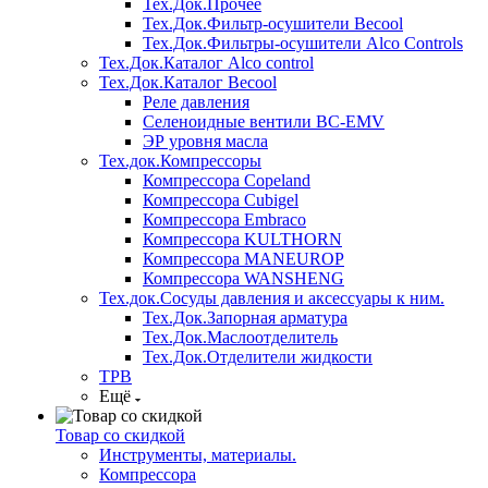
Тех.Док.Прочее
Тех.Док.Фильтр-осушители Becool
Тех.Док.Фильтры-осушители Alco Controls
Тех.Док.Каталог Alco control
Тех.Док.Каталог Becool
Реле давления
Селеноидные вентили BC-EMV
ЭР уровня масла
Тех.док.Компрессоры
Компрессора Copeland
Компрессора Cubigel
Компрессора Embraco
Компрессора KULTHORN
Компрессора MANEUROP
Компрессора WANSHENG
Тех.док.Сосуды давления и аксессуары к ним.
Тех.Док.Запорная арматура
Тех.Док.Маслоотделитель
Тех.Док.Отделители жидкости
ТРВ
Ещё
Товар со скидкой
Инструменты, материалы.
Компрессора