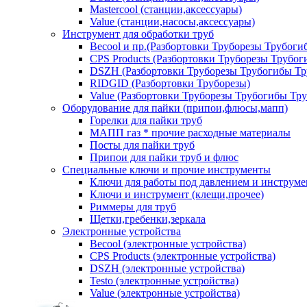
Mastercool (станции,аксессуары)
Value (станции,насосы,аксессуары)
Инструмент для обработки труб
Becool и пр.(Разбортовки Труборезы Трубог
CPS Products (Разбортовки Труборезы Трубо
DSZH (Разбортовки Труборезы Трубогибы Т
RIDGID (Разбортовки Труборезы)
Value (Разбортовки Труборезы Трубогибы Тр
Оборудование для пайки (припои,флюсы,мапп)
Горелки для пайки труб
МАПП газ * прочие расходные материалы
Посты для пайки труб
Припои для пайки труб и флюс
Специальные ключи и прочие инструменты
Ключи для работы под давлением и инструме
Ключи и инструмент (клещи,прочее)
Риммеры для труб
Щетки,гребенки,зеркала
Электронные устройства
Becool (электронные устройства)
CPS Products (электронные устройства)
DSZH (электронные устройства)
Testo (электронные устройства)
Value (электронные устройства)