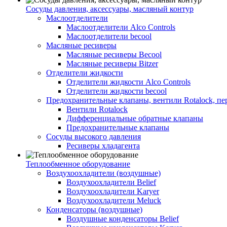
Сосуды давления, аксессуары, масляный контур
Маслоотделители
Маслоотделители Alco Controls
Маслоотделители becool
Масляные ресиверы
Масляные ресиверы Becool
Масляные ресиверы Bitzer
Отделители жидкости
Отделители жидкости Alco Controls
Отделители жидкости becool
Предохранительные клапаны, вентили Rotalock, п
Вентили Rotalock
Дифференциальные обратные клапаны
Предохранительные клапаны
Сосуды высокого давления
Ресиверы хладагента
Теплообменное оборудование
Воздухоохладители (воздушные)
Воздухоохладители Belief
Воздухоохладители Karyer
Воздухоохладители Meluck
Конденсаторы (воздушные)
Воздушные конденсаторы Belief