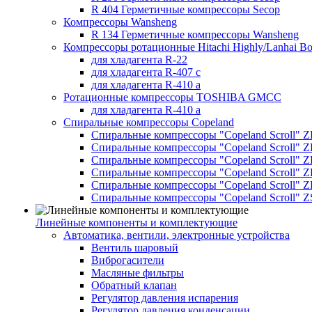
R 404 Герметичные компрессоры Secop
Компрессоры Wansheng
R 134 Герметичные компрессоры Wansheng
Компрессоры ротационные Hitachi Highly/Lanhai Bo
для хладагента R-22
для хладагента R-407 с
для хладагента R-410 а
Ротационные компрессоры TOSHIBA GMCC
для хладагента R-410 а
Спиральные компрессоры Copeland
Спиральные компрессоры "Copeland Scroll" 
Спиральные компрессоры "Copeland Scroll" Z
Спиральные компрессоры "Copeland Scroll" 
Спиральные компрессоры "Copeland Scroll" Z
Спиральные компрессоры "Copeland Scroll" 
Спиральные компрессоры "Copeland Scroll" Z
Линейные компоненты и комплектующие
Автоматика, вентили, электронные устройства
Вентиль шаровый
Виброгасители
Масляные фильтры
Обратный клапан
Регулятор давления испарения
Регулятор давления конденсации