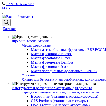
+7 919-166-40-00
MAX
Каталог
Фреоны, масла, химия
Масла фреоновые
Масла автомобильные фреоновые ERRECOM
Масла фреоновые Becool
Масла фреоновые Bitzer
Масла фреоновые Danfoss
Масла фреоновые Icool
Масла холодильные фреоновые SUNISO
Фреоны
Химия для бытовых и автомобильных кондиционер
Инструмент и расходные материалы для ремонта
Зарядные станции, насосы, шланги, аксессуары
Becool и пр.(станции,насосы,аксессуары)
CPS Products (станции,аксессуары)
DSZH (станции,насосы,аксессуары)