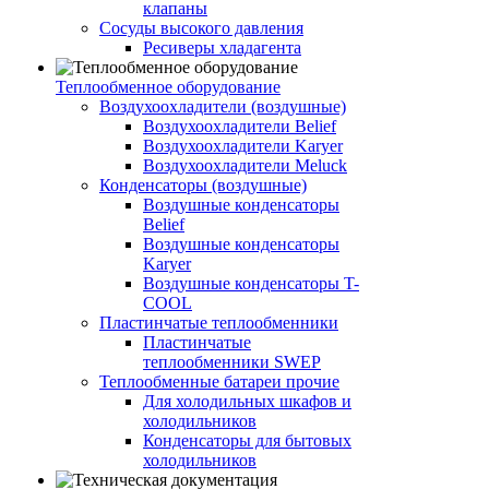
клапаны
Сосуды высокого давления
Ресиверы хладагента
Теплообменное оборудование
Воздухоохладители (воздушные)
Воздухоохладители Belief
Воздухоохладители Karyer
Воздухоохладители Meluck
Конденсаторы (воздушные)
Воздушные конденсаторы
Belief
Воздушные конденсаторы
Karyer
Воздушные конденсаторы T-
COOL
Пластинчатые теплообменники
Пластинчатые
теплообменники SWEP
Теплообменные батареи прочие
Для холодильных шкафов и
холодильников
Конденсаторы для бытовых
холодильников