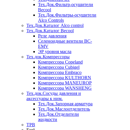
Тех.Док.Фильтр-осушители
Becool
Тех.Док.Фильтры-осушители
Alco Controls
Тех.Док.Каталог Alco control
Тех.Док.Каталог Becool
Реле давления
Селеноидные вентили BC-
EMV
ЭР уровня масла
Тех.док.Компрессоры
Компрессора Copeland
Компрессора Cubigel
Компрессора Embraco
Компрессора KULTHORN
Компрессора MANEUROP
Компрессора WANSHENG
Тех.док.Сосуды давления и
аксессуары к ним.
Тех.Док.Запорная арматура
Тех.Док.Маслоотделитель
Тех.Док.Отделители
жидкости
ТРВ
Ещё