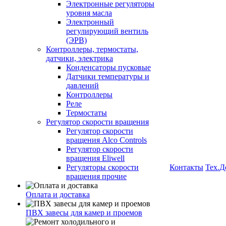
Электронные регуляторы
уровня масла
Электронный
регулирующий вентиль
(ЭРВ)
Контроллеры, термостаты,
датчики, электрика
Конденсаторы пусковые
Датчики температуры и
давлений
Контроллеры
Реле
Термостаты
Регулятор скорости вращения
Регулятор скорости
вращения Alco Controls
Регулятор скорости
вращения Eliwell
Регуляторы скорости
Контакты
Тех.Д
вращения прочие
Оплата и доставка
ПВХ завесы для камер и проемов