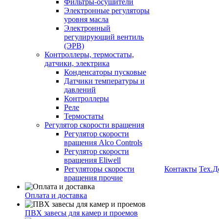
Фильтры-осушители
Электронные регуляторы
уровня масла
Электронный
регулирующий вентиль
(ЭРВ)
Контроллеры, термостаты,
датчики, электрика
Конденсаторы пусковые
Датчики температуры и
давлений
Контроллеры
Реле
Термостаты
Регулятор скорости вращения
Регулятор скорости
вращения Alco Controls
Регулятор скорости
вращения Eliwell
Регуляторы скорости
Контакты
Тех.Д
вращения прочие
Оплата и доставка
ПВХ завесы для камер и проемов