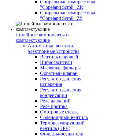
Спиральные компрессоры
"Copeland Scroll" ZR
Спиральные компрессоры
"Copeland Scroll" ZS
Линейные компоненты и
комплектующие
Автоматика, вентили,
электронные устройства
Вентиль шаровый
Виброгасители
Масляные фильтры
Обратный клапан
Регулятор давления
испарения
Регулятор давления
конденсации
Реле давлений
Реле протока
Смотровые стёкла
Соленоидный вентиль
Терморегулирующий
вентиль (ТРВ)
Фильтры-осушители