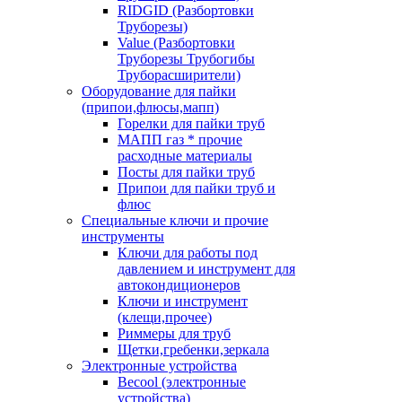
RIDGID (Разбортовки
Труборезы)
Value (Разбортовки
Труборезы Трубогибы
Труборасширители)
Оборудование для пайки
(припои,флюсы,мапп)
Горелки для пайки труб
МАПП газ * прочие
расходные материалы
Посты для пайки труб
Припои для пайки труб и
флюс
Специальные ключи и прочие
инструменты
Ключи для работы под
давлением и инструмент для
автокондиционеров
Ключи и инструмент
(клещи,прочее)
Риммеры для труб
Щетки,гребенки,зеркала
Электронные устройства
Becool (электронные
устройства)