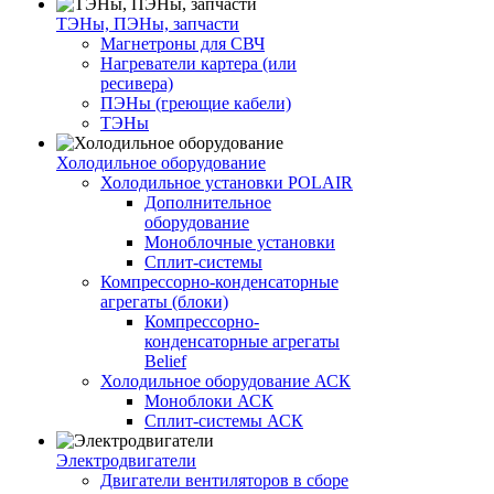
ТЭНы, ПЭНы, запчасти
Магнетроны для СВЧ
Нагреватели картера (или
ресивера)
ПЭНы (греющие кабели)
ТЭНы
Холодильное оборудование
Холодильное установки POLAIR
Дополнительное
оборудование
Моноблочные установки
Сплит-системы
Компрессорно-конденсаторные
агрегаты (блоки)
Компрессорно-
конденсаторные агрегаты
Belief
Холодильное оборудование АСК
Моноблоки АСК
Сплит-системы АСК
Электродвигатели
Двигатели вентиляторов в сборе