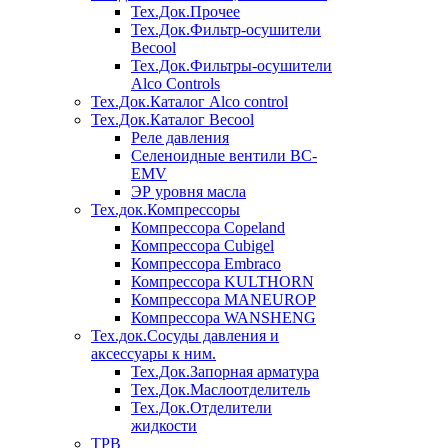
Тех.Док.Прочее
Тех.Док.Фильтр-осушители
Becool
Тех.Док.Фильтры-осушители
Alco Controls
Тех.Док.Каталог Alco control
Тех.Док.Каталог Becool
Реле давления
Селеноидные вентили BC-
EMV
ЭР уровня масла
Тех.док.Компрессоры
Компрессора Copeland
Компрессора Cubigel
Компрессора Embraco
Компрессора KULTHORN
Компрессора MANEUROP
Компрессора WANSHENG
Тех.док.Сосуды давления и
аксессуары к ним.
Тех.Док.Запорная арматура
Тех.Док.Маслоотделитель
Тех.Док.Отделители
жидкости
ТРВ