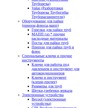
Труборезы)
Value (Разбортовки
Труборезы Трубогибы
Труборасширители)
Оборудование для пайки
(припои,флюсы,мапп)
Горелки для пайки труб
МАПП газ * прочие
расходные материалы
Посты для пайки труб
Припои для пайки труб и
флюс
Специальные ключи и прочие
инструменты
Ключи для работы под
давлением и инструмент для
автокондиционеров
Ключи и инструмент
(клещи,прочее)
Риммеры для труб
Щетки,гребенки,зеркала
Электронные устройства
Becool (электронные
устройства)
CPS Products (электронные