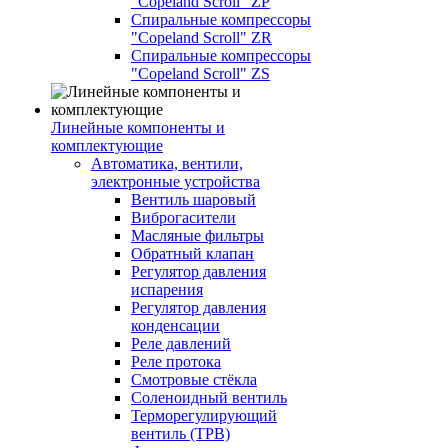
"Copeland Scroll" ZP
Спиральные компрессоры
"Copeland Scroll" ZR
Спиральные компрессоры
"Copeland Scroll" ZS
Линейные компоненты и
комплектующие
Автоматика, вентили,
электронные устройства
Вентиль шаровый
Виброгасители
Масляные фильтры
Обратный клапан
Регулятор давления
испарения
Регулятор давления
конденсации
Реле давлений
Реле протока
Смотровые стёкла
Соленоидный вентиль
Терморегулирующий
вентиль (ТРВ)