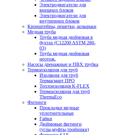
Электродвигатели для
внешних блоков
Электродвигатели для
внутренних блоков
Кронштейны, решетки, козырьки
Медная труба
Труба медная дюймовая в
бухтах (C12200 ASTM 280-
03)
Труба медная дюймовая
неотож.
Насосы дренажные и ПВХ трубка
Термоизоляция для труб
Изоляция для труб
Термасмарт ПРО
Теплоизоляция K-FLEX
Термоизоляция для труб
ThermaEco
Фитинги
Прокладки медные
уплотнительные
Гайки
Дюймовые фитинги
(углы,муфты,тройники)
Фитинги SAE