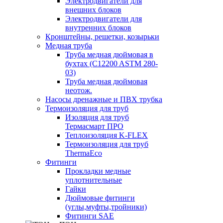
Электродвигатели для
внешних блоков
Электродвигатели для
внутренних блоков
Кронштейны, решетки, козырьки
Медная труба
Труба медная дюймовая в
бухтах (C12200 ASTM 280-
03)
Труба медная дюймовая
неотож.
Насосы дренажные и ПВХ трубка
Термоизоляция для труб
Изоляция для труб
Термасмарт ПРО
Теплоизоляция K-FLEX
Термоизоляция для труб
ThermaEco
Фитинги
Прокладки медные
уплотнительные
Гайки
Дюймовые фитинги
(углы,муфты,тройники)
Фитинги SAE