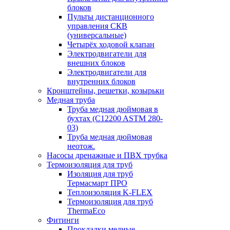
блоков
Пульты дистанционного
управления СКВ
(универсальные)
Четырёх ходовой клапан
Электродвигатели для
внешних блоков
Электродвигатели для
внутренних блоков
Кронштейны, решетки, козырьки
Медная труба
Труба медная дюймовая в
бухтах (C12200 ASTM 280-
03)
Труба медная дюймовая
неотож.
Насосы дренажные и ПВХ трубка
Термоизоляция для труб
Изоляция для труб
Термасмарт ПРО
Теплоизоляция K-FLEX
Термоизоляция для труб
ThermaEco
Фитинги
Прокладки медные