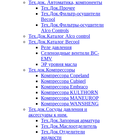
Тех.док. Автоматика, компоненты
Тех.Док.Прочее
Тех.Док.Фильтр-осушители
Becool
Тех.Док.Фильтры-осушители
Alco Controls
Тех.Док.Каталог Alco control
Тех.Док.Каталог Becool
Реле давления
Селеноидные вентили BC-
EMV
ЭР уровня масла
Тех.док.Компрессоры
Компрессора Copeland
Компрессора Cubigel
Компрессора Embraco
Компрессора KULTHORN
Компрессора MANEUROP
Компрессора WANSHENG
Тех.док.Сосуды давления и
аксессуары к ним.
Тех.Док.Запорная арматура
Тех.Док.Маслоотделитель
Тех.Док.Отделители
жидкости