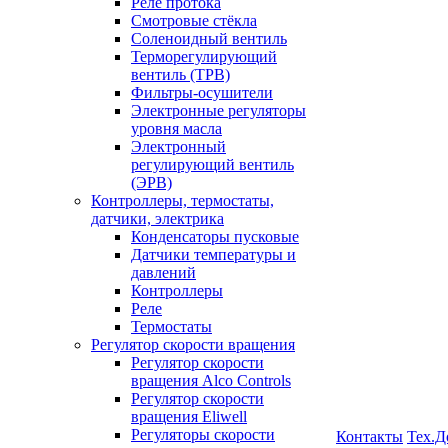
Реле протока
Смотровые стёкла
Соленоидный вентиль
Терморегулирующий
вентиль (ТРВ)
Фильтры-осушители
Электронные регуляторы
уровня масла
Электронный
регулирующий вентиль
(ЭРВ)
Контроллеры, термостаты,
датчики, электрика
Конденсаторы пусковые
Датчики температуры и
давлений
Контроллеры
Реле
Термостаты
Регулятор скорости вращения
Регулятор скорости
вращения Alco Controls
Регулятор скорости
вращения Eliwell
Регуляторы скорости
Контакты
Тех.Д