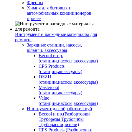
Фреоны
Химия для бытовых и
автомобильных кондиционеров,
прочее
Инструмент и расходные материалы для
ремонта
Зарядные станции, насосы,
шланги, аксессуары
Becool и пр.
(станции,насосы,аксессуары)
CPS Products
(станции,аксессуары)
DSZH
(станции,насосы,аксессуары)
Mastercool
(станции,аксессуары)
Value
(станции,насосы,аксессуары)
Инструмент для обработки труб
Becool и пр.(Разбортовки
Труборезы Трубогибы
Труборасширители)
CPS Products (Разбортовки