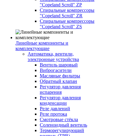
"Copeland Scroll" ZP
Спиральные компрессоры
"Copeland Scroll" ZR
Спиральные компрессоры
"Copeland Scroll" ZS
Линейные компоненты и
комплектующие
Автоматика, вентили,
электронные устройства
Вентиль шаровый
Виброгасители
Масляные фильтры
Обратный клапан
Регулятор давления
испарения
Регулятор давления
конденсации
Реле давлений
Реле протока
Смотровые стёкла
Соленоидный вентиль
Терморегулирующий
вентиль (ТРВ)