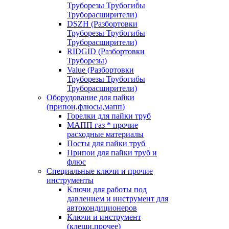
Труборезы Трубогибы
Труборасширители)
DSZH (Разбортовки
Труборезы Трубогибы
Труборасширители)
RIDGID (Разбортовки
Труборезы)
Value (Разбортовки
Труборезы Трубогибы
Труборасширители)
Оборудование для пайки
(припои,флюсы,мапп)
Горелки для пайки труб
МАПП газ * прочие
расходные материалы
Посты для пайки труб
Припои для пайки труб и
флюс
Специальные ключи и прочие
инструменты
Ключи для работы под
давлением и инструмент для
автокондиционеров
Ключи и инструмент
(клещи,прочее)