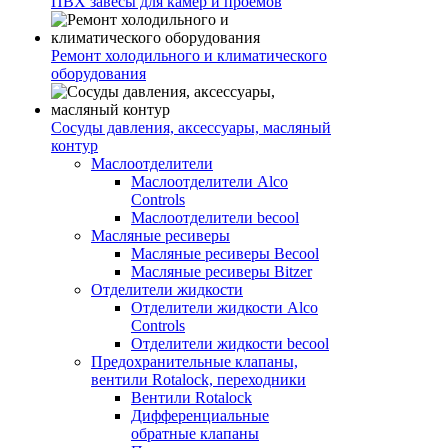
ПВХ завесы для камер и проемов
Ремонт холодильного и климатического
оборудования
Сосуды давления, аксессуары, масляный
контур
Маслоотделители
Маслоотделители Alco
Controls
Маслоотделители becool
Масляные ресиверы
Масляные ресиверы Becool
Масляные ресиверы Bitzer
Отделители жидкости
Отделители жидкости Alco
Controls
Отделители жидкости becool
Предохранительные клапаны,
вентили Rotalock, переходники
Вентили Rotalock
Дифференциальные
обратные клапаны