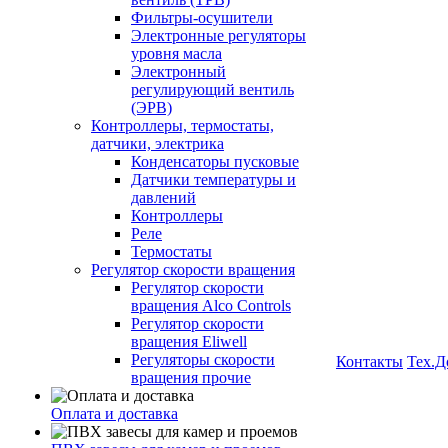
Фильтры-осушители
Электронные регуляторы
уровня масла
Электронный
регулирующий вентиль
(ЭРВ)
Контроллеры, термостаты,
датчики, электрика
Конденсаторы пусковые
Датчики температуры и
давлений
Контроллеры
Реле
Термостаты
Регулятор скорости вращения
Регулятор скорости
вращения Alco Controls
Регулятор скорости
вращения Eliwell
Регуляторы скорости
Контакты
Тех.Д
вращения прочие
Оплата и доставка