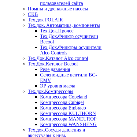
пользователей сайта
Помпы и дренажные насосы
СКВ
Тех.док POLAIR
Тех.док. Автоматика, компоненты
Тех.Док.Прочее
Тех.Док.Фильтр-осушители
Becool
Тех.Док.Фильтры-осушители
Alco Controls
Тех.Док.Каталог Alco control
Тех.Док.Каталог Becool
Реле давления
Селеноидные вентили BC-
EMV
ЭР уровня масла
Тех.док.Компрессоры
Компрессора Copeland
Компрессора Cubigel
Компрессора Embraco
Компрессора KULTHORN
Компрессора MANEUROP
Компрессора WANSHENG
Тех.док.Сосуды давления и
аксессуары к ним.