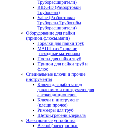
Труборасширители)
RIDGID (Разбортовки
Труборезы)
Value (Разбортовки
Труборезы Трубогибы
Труборасширители)
Оборудование для пайки
(припои,флюсы,мапп)
Горелки для пайки труб
МАПП газ * прочие
расходные материалы
Посты для пайки труб
Припои для пайки труб и
флюс
Специальные ключи и прочие
инструменты
Ключи для работы под
давлением и инструмент для
автокондиционеров
Ключи и инструмент
(клещи,прочее)
Риммеры для труб
Щетки,гребенки,зеркала
Электронные устройства
Becool (электронные