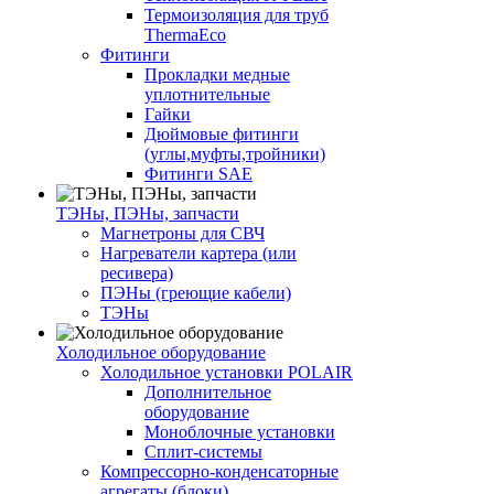
Термоизоляция для труб
ThermaEco
Фитинги
Прокладки медные
уплотнительные
Гайки
Дюймовые фитинги
(углы,муфты,тройники)
Фитинги SAE
ТЭНы, ПЭНы, запчасти
Магнетроны для СВЧ
Нагреватели картера (или
ресивера)
ПЭНы (греющие кабели)
ТЭНы
Холодильное оборудование
Холодильное установки POLAIR
Дополнительное
оборудование
Моноблочные установки
Сплит-системы
Компрессорно-конденсаторные
агрегаты (блоки)