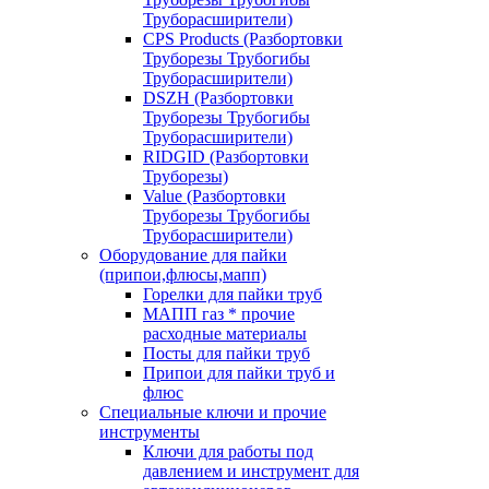
Труборасширители)
CPS Products (Разбортовки
Труборезы Трубогибы
Труборасширители)
DSZH (Разбортовки
Труборезы Трубогибы
Труборасширители)
RIDGID (Разбортовки
Труборезы)
Value (Разбортовки
Труборезы Трубогибы
Труборасширители)
Оборудование для пайки
(припои,флюсы,мапп)
Горелки для пайки труб
МАПП газ * прочие
расходные материалы
Посты для пайки труб
Припои для пайки труб и
флюс
Специальные ключи и прочие
инструменты
Ключи для работы под
давлением и инструмент для