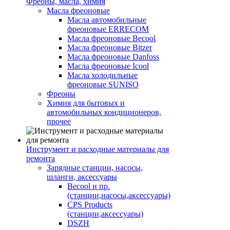
Фреоны, масла, химия
Масла фреоновые
Масла автомобильные
фреоновые ERRECOM
Масла фреоновые Becool
Масла фреоновые Bitzer
Масла фреоновые Danfoss
Масла фреоновые Icool
Масла холодильные
фреоновые SUNISO
Фреоны
Химия для бытовых и
автомобильных кондиционеров,
прочее
Инструмент и расходные материалы для
ремонта
Зарядные станции, насосы,
шланги, аксессуары
Becool и пр.
(станции,насосы,аксессуары)
CPS Products
(станции,аксессуары)
DSZH