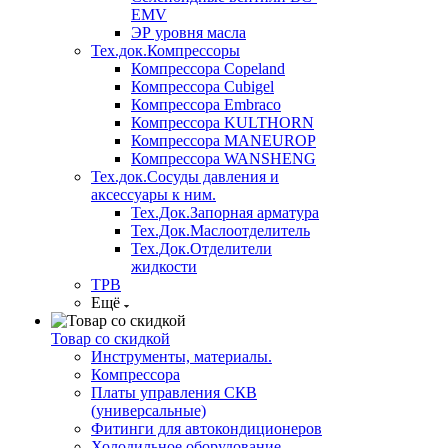
EMV
ЭР уровня масла
Тех.док.Компрессоры
Компрессора Copeland
Компрессора Cubigel
Компрессора Embraco
Компрессора KULTHORN
Компрессора MANEUROP
Компрессора WANSHENG
Тех.док.Сосуды давления и
аксессуары к ним.
Тех.Док.Запорная арматура
Тех.Док.Маслоотделитель
Тех.Док.Отделители
жидкости
ТРВ
Ещё
Товар со скидкой
Инструменты, материалы.
Компрессора
Платы управления СКВ
(универсальные)
Фитинги для автокондиционеров
Холодильное оборудование