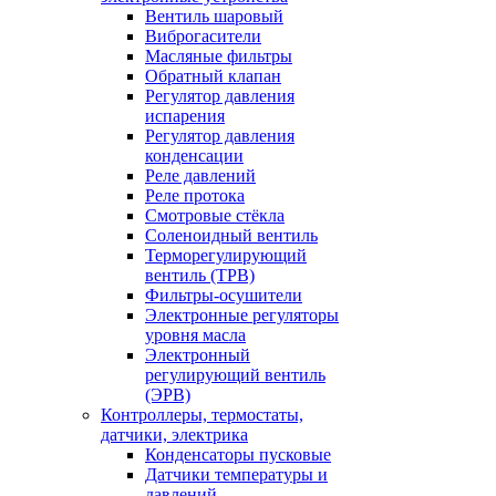
Вентиль шаровый
Виброгасители
Масляные фильтры
Обратный клапан
Регулятор давления
испарения
Регулятор давления
конденсации
Реле давлений
Реле протока
Смотровые стёкла
Соленоидный вентиль
Терморегулирующий
вентиль (ТРВ)
Фильтры-осушители
Электронные регуляторы
уровня масла
Электронный
регулирующий вентиль
(ЭРВ)
Контроллеры, термостаты,
датчики, электрика
Конденсаторы пусковые
Датчики температуры и
давлений