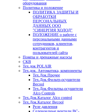
оборудования
Политика и положение
ПОЛИТИКА ЗАЩИТЫ И
ОБРАБОТКИ
ПЕРСОНАЛЬНЫХ
ДАННЫХ ООО
"СИНЕРГИЯ ХОЛОД"
ПОЛОЖЕНИЕ о работе с
персональными данными
сотрудников, клиентов,
контрагентов и
пользователей сайта
Помпы и дренажные насосы
СКВ
Тех.док POLAIR
Тех.док. Автоматика, компоненты
Тех.Док.Прочее
Тех.Док.Фильтр-осушители
Becool
Тех.Док.Фильтры-осушители
Alco Controls
Тех.Док.Каталог Alco control
Тех.Док.Каталог Becool
Реле давления
Селеноидные вентили BC-