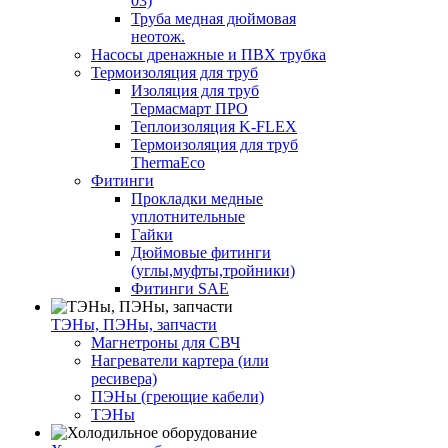
03)
Труба медная дюймовая
неотож.
Насосы дренажные и ПВХ трубка
Термоизоляция для труб
Изоляция для труб
Термасмарт ПРО
Теплоизоляция K-FLEX
Термоизоляция для труб
ThermaEco
Фитинги
Прокладки медные
уплотнительные
Гайки
Дюймовые фитинги
(углы,муфты,тройники)
Фитинги SAE
ТЭНы, ПЭНы, запчасти
Магнетроны для СВЧ
Нагреватели картера (или
ресивера)
ПЭНы (греющие кабели)
ТЭНы