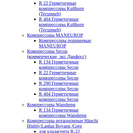
R 22 Герметичные
компрессоры Kulthorn
(Tecumseh)
R 404 Герметичные
компрессоры Kulthorn
(Tecumseh)
Компрессоры MANEUROP
Компрессоры поршневые
MANEUROP
Компрессоры Secop
(коммерческие, экс Данфосс)
R 134 Герметичные
компрессоры Secop
R 22 Герметичные
компрессоры Secop
R 290 Герметичные
компрессоры Secop
R 404 Герметичные
компрессоры Secop
Компрессоры Wansheng
R 134 Герметичные
компрессоры Wansheng
Компрессоры ротационные Hitachi
Highly/Lanhai Boyang /Gree
для хладагента R-22