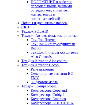
ПОЛОЖЕНИЕ о работе с
персональными данными
сотрудников, клиентов,
контрагентов и
пользователей сайта
Помпы и дренажные насосы
СКВ
Тех.док POLAIR
Тех.док. Автоматика, компоненты
Тех.Док.Прочее
Тех.Док.Фильтр-осушители
Becool
Тех.Док.Фильтры-осушители
Alco Controls
Тех.Док.Каталог Alco control
Тех.Док.Каталог Becool
Реле давления
Селеноидные вентили BC-
EMV
ЭР уровня масла
Тех.док.Компрессоры
Компрессора Copeland
Компрессора Cubigel
Компрессора Embraco
Компрессора KULTHORN