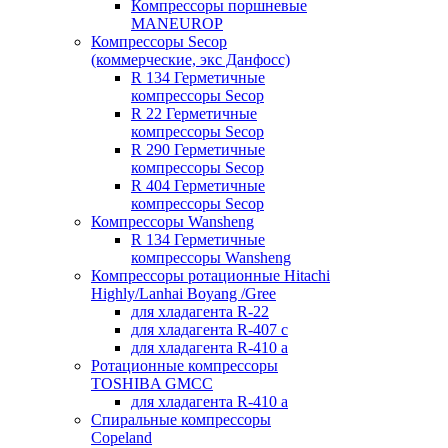
Компрессоры поршневые
MANEUROP
Компрессоры Secop
(коммерческие, экс Данфосс)
R 134 Герметичные
компрессоры Secop
R 22 Герметичные
компрессоры Secop
R 290 Герметичные
компрессоры Secop
R 404 Герметичные
компрессоры Secop
Компрессоры Wansheng
R 134 Герметичные
компрессоры Wansheng
Компрессоры ротационные Hitachi
Highly/Lanhai Boyang /Gree
для хладагента R-22
для хладагента R-407 с
для хладагента R-410 а
Ротационные компрессоры
TOSHIBA GMCC
для хладагента R-410 а
Спиральные компрессоры
Copeland