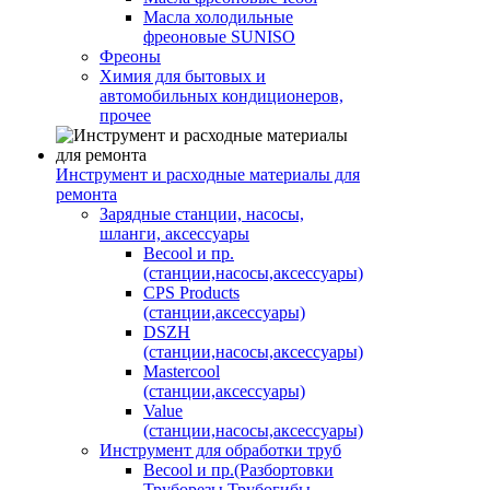
Масла холодильные
фреоновые SUNISO
Фреоны
Химия для бытовых и
автомобильных кондиционеров,
прочее
Инструмент и расходные материалы для
ремонта
Зарядные станции, насосы,
шланги, аксессуары
Becool и пр.
(станции,насосы,аксессуары)
CPS Products
(станции,аксессуары)
DSZH
(станции,насосы,аксессуары)
Mastercool
(станции,аксессуары)
Value
(станции,насосы,аксессуары)
Инструмент для обработки труб
Becool и пр.(Разбортовки
Труборезы Трубогибы