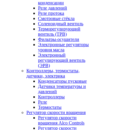
конденсации
Реле давлений
Реле протока
Смотровые стёкла
Соленоидный вентиль
Терморегулирующий
вентиль (ТРВ)
Фильтры-осушители
Электронные регуляторы
уровня масла
Электронный
регулирующий вентиль
(ЭРВ)
Контроллеры, термостаты,
датчики, электрика
Конденсаторы пусковые
Датчики температуры и
давлений
Контроллеры
Реле
Термостаты
Регулятор скорости вращения
Регулятор скорости
вращения Alco Controls
Регулятор скорости