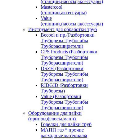
(станции,насосы,аксессуары)
Mastercool
(станции,аксессуары)
Value
(станции,насосы,аксессуары)
Инструмент для обработки труб
Becool и пр.(Разбортовки
Труборезы Трубогибы
Труборасширители)
CPS Products (Разбортовки
Труборезы Трубогибы
Труборасширители)
DSZH (Разбортовки
Труборезы Трубогибы
Труборасширители)
RIDGID (Разбортовки
Труборезы)
Value (Разбортовки
Труборезы Трубогибы
Труборасширители)
Оборудование для пайки
(припои,флюсы,мапп)
Горелки для пайки труб
МАПП газ * прочие
расходные материалы