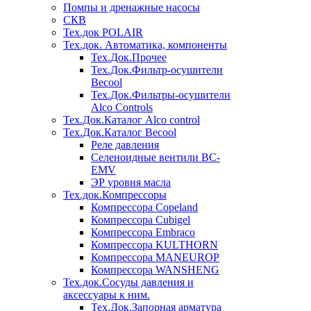
Помпы и дренажные насосы
СКВ
Тех.док POLAIR
Тех.док. Автоматика, компоненты
Тех.Док.Прочее
Тех.Док.Фильтр-осушители
Becool
Тех.Док.Фильтры-осушители
Alco Controls
Тех.Док.Каталог Alco control
Тех.Док.Каталог Becool
Реле давления
Селеноидные вентили BC-
EMV
ЭР уровня масла
Тех.док.Компрессоры
Компрессора Copeland
Компрессора Cubigel
Компрессора Embraco
Компрессора KULTHORN
Компрессора MANEUROP
Компрессора WANSHENG
Тех.док.Сосуды давления и
аксессуары к ним.
Тех.Док.Запорная арматура