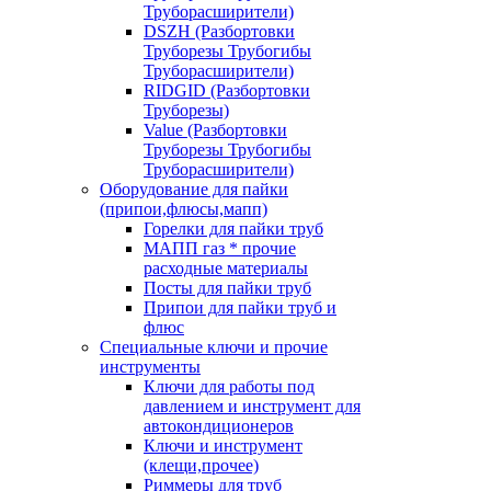
Труборасширители)
DSZH (Разбортовки
Труборезы Трубогибы
Труборасширители)
RIDGID (Разбортовки
Труборезы)
Value (Разбортовки
Труборезы Трубогибы
Труборасширители)
Оборудование для пайки
(припои,флюсы,мапп)
Горелки для пайки труб
МАПП газ * прочие
расходные материалы
Посты для пайки труб
Припои для пайки труб и
флюс
Специальные ключи и прочие
инструменты
Ключи для работы под
давлением и инструмент для
автокондиционеров
Ключи и инструмент
(клещи,прочее)
Риммеры для труб