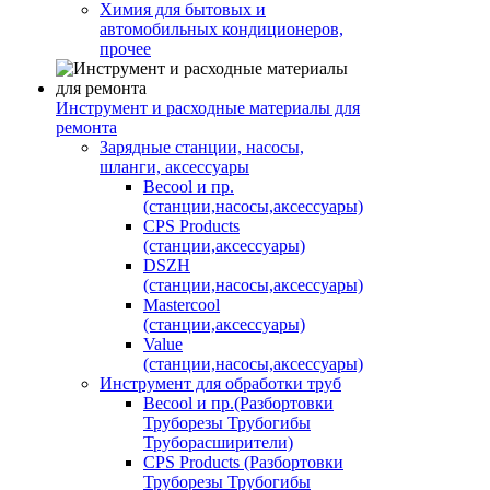
Химия для бытовых и
автомобильных кондиционеров,
прочее
Инструмент и расходные материалы для
ремонта
Зарядные станции, насосы,
шланги, аксессуары
Becool и пр.
(станции,насосы,аксессуары)
CPS Products
(станции,аксессуары)
DSZH
(станции,насосы,аксессуары)
Mastercool
(станции,аксессуары)
Value
(станции,насосы,аксессуары)
Инструмент для обработки труб
Becool и пр.(Разбортовки
Труборезы Трубогибы
Труборасширители)
CPS Products (Разбортовки
Труборезы Трубогибы