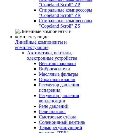
"Copeland Scroll" ZP
Спиральные компрессоры
"Copeland Scroll" ZR
Спиральные компрессоры
"Copeland Scroll" ZS
Линейные компоненты и
комплектующие
Автоматика, вентили,
электронные устройства
Вентиль шаровый
Виброгасители
Масляные фильтры
Обратный клапан
Регулятор давления
испарения
Регулятор давления
конденсации
Реле давлений
Реле протока
Смотровые стёкла
Соленоидный вентиль
Терморегулирующий
вентиль (ТРВ)