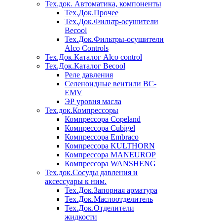
Тех.док. Автоматика, компоненты
Тех.Док.Прочее
Тех.Док.Фильтр-осушители
Becool
Тех.Док.Фильтры-осушители
Alco Controls
Тех.Док.Каталог Alco control
Тех.Док.Каталог Becool
Реле давления
Селеноидные вентили BC-
EMV
ЭР уровня масла
Тех.док.Компрессоры
Компрессора Copeland
Компрессора Cubigel
Компрессора Embraco
Компрессора KULTHORN
Компрессора MANEUROP
Компрессора WANSHENG
Тех.док.Сосуды давления и
аксессуары к ним.
Тех.Док.Запорная арматура
Тех.Док.Маслоотделитель
Тех.Док.Отделители
жидкости