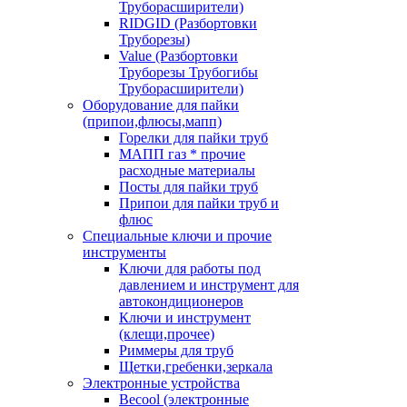
Труборасширители)
RIDGID (Разбортовки
Труборезы)
Value (Разбортовки
Труборезы Трубогибы
Труборасширители)
Оборудование для пайки
(припои,флюсы,мапп)
Горелки для пайки труб
МАПП газ * прочие
расходные материалы
Посты для пайки труб
Припои для пайки труб и
флюс
Специальные ключи и прочие
инструменты
Ключи для работы под
давлением и инструмент для
автокондиционеров
Ключи и инструмент
(клещи,прочее)
Риммеры для труб
Щетки,гребенки,зеркала
Электронные устройства
Becool (электронные