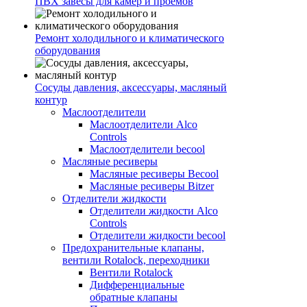
ПВХ завесы для камер и проемов
Ремонт холодильного и климатического
оборудования
Сосуды давления, аксессуары, масляный
контур
Маслоотделители
Маслоотделители Alco
Controls
Маслоотделители becool
Масляные ресиверы
Масляные ресиверы Becool
Масляные ресиверы Bitzer
Отделители жидкости
Отделители жидкости Alco
Controls
Отделители жидкости becool
Предохранительные клапаны,
вентили Rotalock, переходники
Вентили Rotalock
Дифференциальные
обратные клапаны