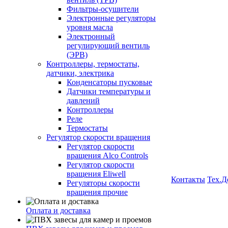
Фильтры-осушители
Электронные регуляторы
уровня масла
Электронный
регулирующий вентиль
(ЭРВ)
Контроллеры, термостаты,
датчики, электрика
Конденсаторы пусковые
Датчики температуры и
давлений
Контроллеры
Реле
Термостаты
Регулятор скорости вращения
Регулятор скорости
вращения Alco Controls
Регулятор скорости
вращения Eliwell
Контакты
Тех.Д
Регуляторы скорости
вращения прочие
Оплата и доставка