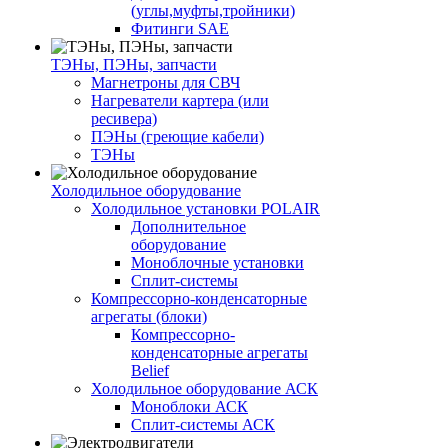
(углы,муфты,тройники)
Фитинги SAE
ТЭНы, ПЭНы, запчасти
Магнетроны для СВЧ
Нагреватели картера (или
ресивера)
ПЭНы (греющие кабели)
ТЭНы
Холодильное оборудование
Холодильное установки POLAIR
Дополнительное
оборудование
Моноблочные установки
Сплит-системы
Компрессорно-конденсаторные
агрегаты (блоки)
Компрессорно-
конденсаторные агрегаты
Belief
Холодильное оборудование АСК
Моноблоки АСК
Сплит-системы АСК