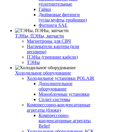
уплотнительные
Гайки
Дюймовые фитинги
(углы,муфты,тройники)
Фитинги SAE
ТЭНы, ПЭНы, запчасти
Магнетроны для СВЧ
Нагреватели картера (или
ресивера)
ПЭНы (греющие кабели)
ТЭНы
Холодильное оборудование
Холодильное установки POLAIR
Дополнительное
оборудование
Моноблочные установки
Сплит-системы
Компрессорно-конденсаторные
агрегаты (блоки)
Компрессорно-
конденсаторные агрегаты
Belief
Холодильное оборудование АСК