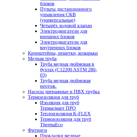
блоков
Пульты дистанционного
управления СКВ
(универсальные)
Четырёх ходовой клапан
Электродвигатели для
внешних блоков
Электродвигатели для
внутренних блоков
Кронштейны, решетки, козырьки
Медная труба
Труба медная дюймовая в
бухтах (C12200 ASTM 280-
03)
Труба медная дюймовая
неотож.
Насосы дренажные и ПВХ трубка
Термоизоляция для труб
Изоляция для труб
Термасмарт ПРО
Теплоизоляция K-FLEX
Термоизоляция для труб
ThermaEco
Фитинги
Прокладки медные