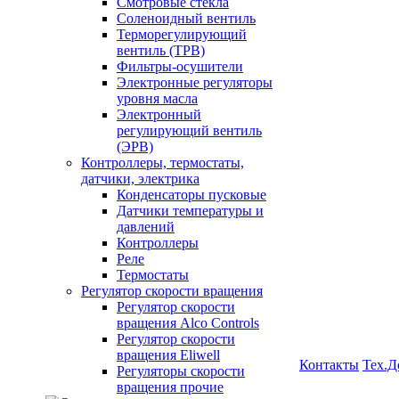
Смотровые стёкла
Соленоидный вентиль
Терморегулирующий
вентиль (ТРВ)
Фильтры-осушители
Электронные регуляторы
уровня масла
Электронный
регулирующий вентиль
(ЭРВ)
Контроллеры, термостаты,
датчики, электрика
Конденсаторы пусковые
Датчики температуры и
давлений
Контроллеры
Реле
Термостаты
Регулятор скорости вращения
Регулятор скорости
вращения Alco Controls
Регулятор скорости
вращения Eliwell
Контакты
Тех.Д
Регуляторы скорости
вращения прочие