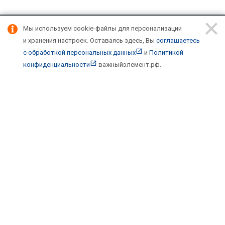
Мы используем cookie‑файлы для персонализации
Подписывайтесь на новости и акции:
и хранения настроек.
Оставаясь здесь, Вы
соглашаетесь
с обработкой персональных данных
и
Политикой
конфиденциальности
важныйэлемент.рф
.
Компания
О компании
Каталог
Фреоны, масла, химия
Инструмент и расходные материалы для ремонта
Компрессоры и агрегаты
Линейные компоненты и комплектующие
Оплата и доставка