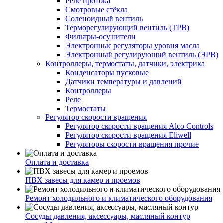
Реле протока
Смотровые стёкла
Соленоидный вентиль
Терморегулирующий вентиль (ТРВ)
Фильтры-осушители
Электронные регуляторы уровня масла
Электронный регулирующий вентиль (ЭРВ)
Контроллеры, термостаты, датчики, электрика
Конденсаторы пусковые
Датчики температуры и давлений
Контроллеры
Реле
Термостаты
Регулятор скорости вращения
Регулятор скорости вращения Alco Controls
Регулятор скорости вращения Eliwell
Регуляторы скорости вращения прочие
Оплата и доставка
ПВХ завесы для камер и проемов
Ремонт холодильного и климатического оборудования
Сосуды давления, аксессуары, масляный контур