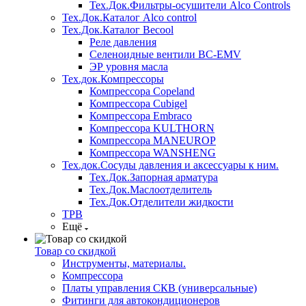
Тех.Док.Фильтры-осушители Alco Controls
Тех.Док.Каталог Alco control
Тех.Док.Каталог Becool
Реле давления
Селеноидные вентили BC-EMV
ЭР уровня масла
Тех.док.Компрессоры
Компрессора Copeland
Компрессора Cubigel
Компрессора Embraco
Компрессора KULTHORN
Компрессора MANEUROP
Компрессора WANSHENG
Тех.док.Сосуды давления и аксессуары к ним.
Тех.Док.Запорная арматура
Тех.Док.Маслоотделитель
Тех.Док.Отделители жидкости
ТРВ
Ещё
Товар со скидкой
Инструменты, материалы.
Компрессора
Платы управления СКВ (универсальные)
Фитинги для автокондиционеров