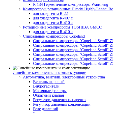
R 134 Герметичные компрессоры Wansheng
Компрессоры ротационные Hitachi Highly/Lanhai Bo
для хладагента R-22
для хладагента R-407 с
для хладагента R-410 а
Ротационные компрессоры TOSHIBA GMCC
для хладагента R-410 а
Спиральные компрессоры Copeland
Спиральные компрессоры "Copeland Scroll" 
Спиральные компрессоры "Copeland Scroll" Z
Спиральные компрессоры "Copeland Scroll" 
Спиральные компрессоры "Copeland Scroll" Z
Спиральные компрессоры "Copeland Scroll" 
Спиральные компрессоры "Copeland Scroll" Z
Линейные компоненты и комплектующие
Автоматика, вентили, электронные устройства
Вентиль шаровый
Виброгасители
Масляные фильтры
Обратный клапан
Регулятор давления испарения
Регулятор давления конденсации
Реле давлений