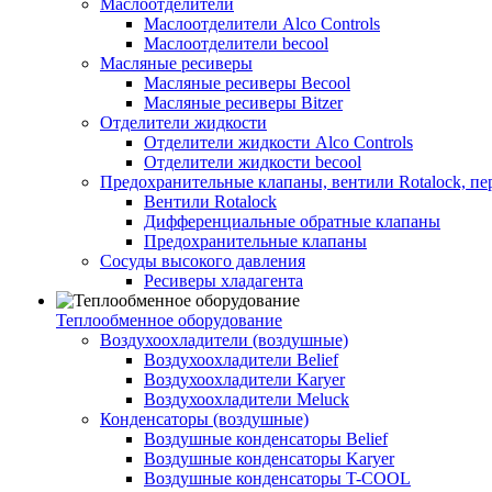
Маслоотделители
Маслоотделители Alco Controls
Маслоотделители becool
Масляные ресиверы
Масляные ресиверы Becool
Масляные ресиверы Bitzer
Отделители жидкости
Отделители жидкости Alco Controls
Отделители жидкости becool
Предохранительные клапаны, вентили Rotalock, п
Вентили Rotalock
Дифференциальные обратные клапаны
Предохранительные клапаны
Сосуды высокого давления
Ресиверы хладагента
Теплообменное оборудование
Воздухоохладители (воздушные)
Воздухоохладители Belief
Воздухоохладители Karyer
Воздухоохладители Meluck
Конденсаторы (воздушные)
Воздушные конденсаторы Belief
Воздушные конденсаторы Karyer
Воздушные конденсаторы T-COOL