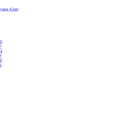
yang /Gree
ZB
F
ZH
P
ZR
S