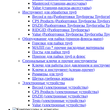
Mastercool (станции,аксессуары)
Value (станции,насосы,аксессуары)
Инструмент для обработки труб
Becool и пр.(Разбортовки Труборезы Трубог
CPS Products (Разбортовки Труборезы Трубо
DSZH (Разбортовки Труборезы Трубогибы Т
RIDGID (Разбортовки Труборезы)
Value (Разбортовки Труборезы Трубогибы Тр
Оборудование для пайки (припои,флюсы,мапп)
Горелки для пайки труб
МАПП газ * прочие расходные материалы
Посты для пайки труб
Припои для пайки труб и флюс
Специальные ключи и прочие инструменты
Ключи для работы под давлением и инструме
Ключи и инструмент (клещи,прочее)
Риммеры для труб
Щетки,гребенки,зеркала
Электронные устройства
Becool (электронные устройства)
CPS Products (электронные устройства)
DSZH (электронные устройства)
Testo (электронные устройства)
Value (электронные устройства)