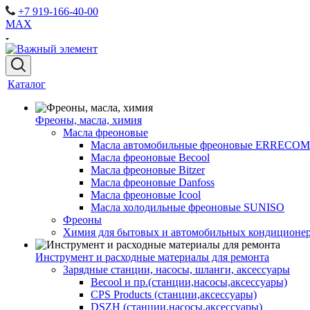
+7 919-166-40-00
MAX
Каталог
Фреоны, масла, химия
Масла фреоновые
Масла автомобильные фреоновые ERRECOM
Масла фреоновые Becool
Масла фреоновые Bitzer
Масла фреоновые Danfoss
Масла фреоновые Icool
Масла холодильные фреоновые SUNISO
Фреоны
Химия для бытовых и автомобильных кондиционер
Инструмент и расходные материалы для ремонта
Зарядные станции, насосы, шланги, аксессуары
Becool и пр.(станции,насосы,аксессуары)
CPS Products (станции,аксессуары)
DSZH (станции,насосы,аксессуары)