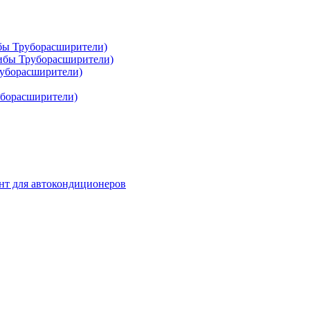
ибы Труборасширители)
гибы Труборасширители)
руборасширители)
уборасширители)
нт для автокондиционеров