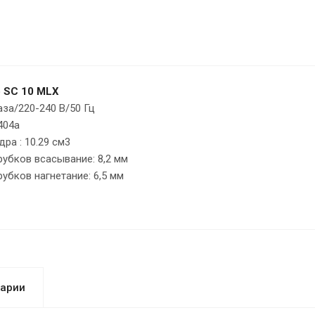
 SC 10 MLX
аза/220-240 В/50 Гц
404a
ра : 10.29 см3
убков всасывание: 8,2 мм
убков нагнетание: 6,5 мм
арии