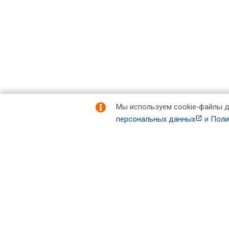
Мы используем cookie‑файлы д
персональных данных
и
Поли
Подписывайтесь
на новости и акции:
Компания
Каталог
О компании
Фреоны, масла, химия
Инструмент и расходные