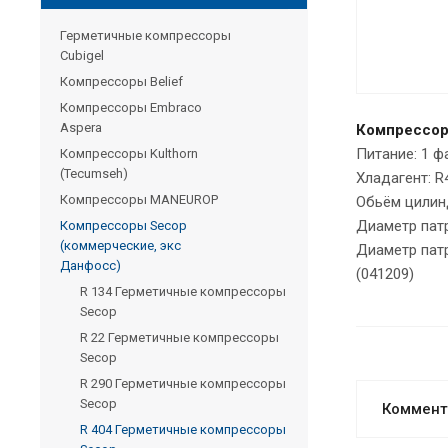
Герметичные компрессоры
Cubigel
Компрессоры Belief
Компрессоры Embraco
Aspera
Компрессор
Питание: 1 ф
Компрессоры Kulthorn
(Tecumseh)
Хладагент: R
Компрессоры MANEUROP
Обьём цилинд
Диаметр патр
Компрессоры Secop
(коммерческие, экс
Диаметр патр
Данфосс)
(041209)
R 134 Герметичные компрессоры
Secop
R 22 Герметичные компрессоры
Secop
R 290 Герметичные компрессоры
Secop
Коммент
R 404 Герметичные компрессоры