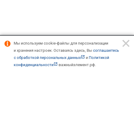
Мы используем cookie‑файлы для персонализации
Подписывайтесь на новости и акции:
и хранения настроек.
Оставаясь здесь, Вы
соглашаетесь
с обработкой персональных данных
и
Политикой
конфиденциальности
важныйэлемент.рф
.
Компания
О компании
Каталог
Фреоны, масла, химия
Инструмент и расходные материалы для ремонта