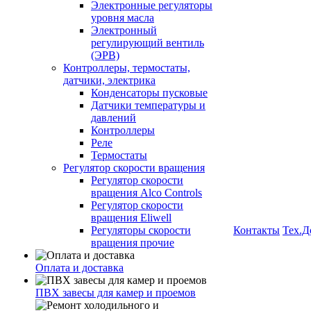
Электронные регуляторы
уровня масла
Электронный
регулирующий вентиль
(ЭРВ)
Контроллеры, термостаты,
датчики, электрика
Конденсаторы пусковые
Датчики температуры и
давлений
Контроллеры
Реле
Термостаты
Регулятор скорости вращения
Регулятор скорости
вращения Alco Controls
Регулятор скорости
вращения Eliwell
Регуляторы скорости
Контакты
Тех.Д
вращения прочие
Оплата и доставка
ПВХ завесы для камер и проемов