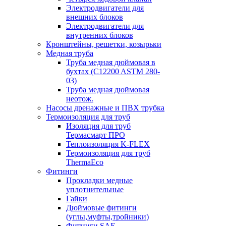
Электродвигатели для
внешних блоков
Электродвигатели для
внутренних блоков
Кронштейны, решетки, козырьки
Медная труба
Труба медная дюймовая в
бухтах (C12200 ASTM 280-
03)
Труба медная дюймовая
неотож.
Насосы дренажные и ПВХ трубка
Термоизоляция для труб
Изоляция для труб
Термасмарт ПРО
Теплоизоляция K-FLEX
Термоизоляция для труб
ThermaEco
Фитинги
Прокладки медные
уплотнительные
Гайки
Дюймовые фитинги
(углы,муфты,тройники)
Фитинги SAE