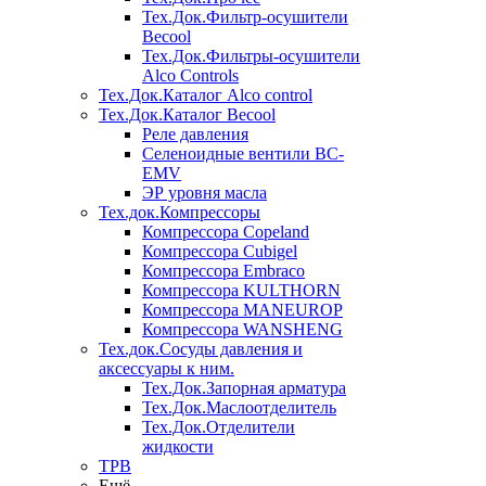
Тех.Док.Фильтр-осушители
Becool
Тех.Док.Фильтры-осушители
Alco Controls
Тех.Док.Каталог Alco control
Тех.Док.Каталог Becool
Реле давления
Селеноидные вентили BC-
EMV
ЭР уровня масла
Тех.док.Компрессоры
Компрессора Copeland
Компрессора Cubigel
Компрессора Embraco
Компрессора KULTHORN
Компрессора MANEUROP
Компрессора WANSHENG
Тех.док.Сосуды давления и
аксессуары к ним.
Тех.Док.Запорная арматура
Тех.Док.Маслоотделитель
Тех.Док.Отделители
жидкости
ТРВ
Ещё