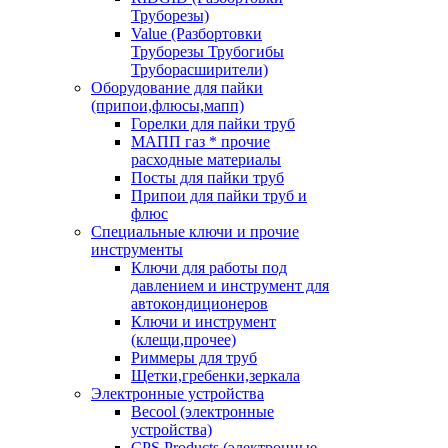
Труборезы)
Value (Разбортовки
Труборезы Трубогибы
Труборасширители)
Оборудование для пайки
(припои,флюсы,мапп)
Горелки для пайки труб
МАПП газ * прочие
расходные материалы
Посты для пайки труб
Припои для пайки труб и
флюс
Специальные ключи и прочие
инструменты
Ключи для работы под
давлением и инструмент для
автокондиционеров
Ключи и инструмент
(клещи,прочее)
Риммеры для труб
Щетки,гребенки,зеркала
Электронные устройства
Becool (электронные
устройства)
CPS Products (электронные