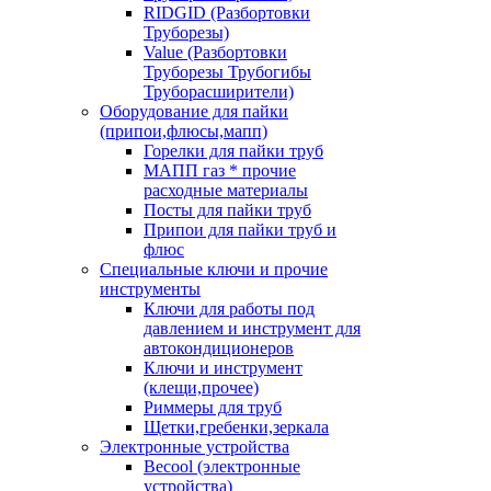
RIDGID (Разбортовки
Труборезы)
Value (Разбортовки
Труборезы Трубогибы
Труборасширители)
Оборудование для пайки
(припои,флюсы,мапп)
Горелки для пайки труб
МАПП газ * прочие
расходные материалы
Посты для пайки труб
Припои для пайки труб и
флюс
Специальные ключи и прочие
инструменты
Ключи для работы под
давлением и инструмент для
автокондиционеров
Ключи и инструмент
(клещи,прочее)
Риммеры для труб
Щетки,гребенки,зеркала
Электронные устройства
Becool (электронные
устройства)