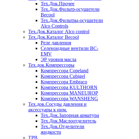
Тех.Док.Прочее
Тех.Док.Фильтр-осушители
Becool
Тех.Док.Фильтры-осушители
Alco Controls
Тех.Док.Каталог Alco control
Тех.Док.Каталог Becool
Реле давления
Селеноидные вентили BC-
EMV
ЭР уровня масла
Тех.док.Компрессоры
Компрессора Copeland
Компрессора Cubigel
Компрессора Embraco
Компрессора KULTHORN
Компрессора MANEUROP
Компрессора WANSHENG
Тех.док.Сосуды давления и
аксессуары к ним.
Тех.Док.Запорная арматура
Тех.Док.Маслоотделитель
Тех.Док.Отделители
жидкости
ТРВ