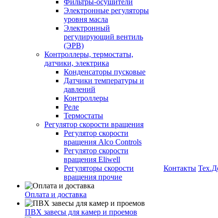
Фильтры-осушители
Электронные регуляторы
уровня масла
Электронный
регулирующий вентиль
(ЭРВ)
Контроллеры, термостаты,
датчики, электрика
Конденсаторы пусковые
Датчики температуры и
давлений
Контроллеры
Реле
Термостаты
Регулятор скорости вращения
Регулятор скорости
вращения Alco Controls
Регулятор скорости
вращения Eliwell
Регуляторы скорости
Контакты
Тех.Д
вращения прочие
Оплата и доставка
ПВХ завесы для камер и проемов