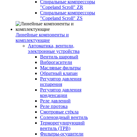
Спиральные компрессоры
"Copeland Scroll" ZR
Спиральные компрессоры
"Copeland Scroll" ZS
Линейные компоненты и
комплектующие
Автоматика, вентили,
электронные устройства
Вентиль шаровый
Виброгасители
Масляные фильтры
Обратный клапан
Регулятор давления
испарения
Регулятор давления
конденсации
Реле давлений
Реле протока
Смотровые стёкла
Соленоидный вентиль
Терморегулирующий
вентиль (ТРВ)
Фильтры-осушители