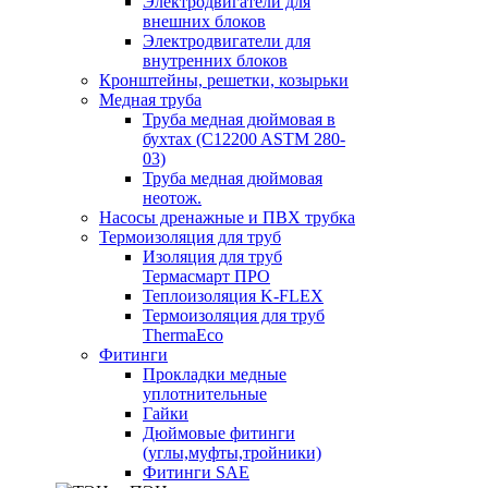
Электродвигатели для
внешних блоков
Электродвигатели для
внутренних блоков
Кронштейны, решетки, козырьки
Медная труба
Труба медная дюймовая в
бухтах (C12200 ASTM 280-
03)
Труба медная дюймовая
неотож.
Насосы дренажные и ПВХ трубка
Термоизоляция для труб
Изоляция для труб
Термасмарт ПРО
Теплоизоляция K-FLEX
Термоизоляция для труб
ThermaEco
Фитинги
Прокладки медные
уплотнительные
Гайки
Дюймовые фитинги
(углы,муфты,тройники)
Фитинги SAE