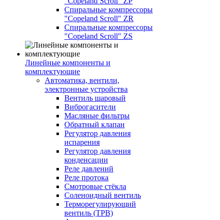
"Copeland Scroll" ZP
Спиральные компрессоры
"Copeland Scroll" ZR
Спиральные компрессоры
"Copeland Scroll" ZS
Линейные компоненты и
комплектующие
Автоматика, вентили,
электронные устройства
Вентиль шаровый
Виброгасители
Масляные фильтры
Обратный клапан
Регулятор давления
испарения
Регулятор давления
конденсации
Реле давлений
Реле протока
Смотровые стёкла
Соленоидный вентиль
Терморегулирующий
вентиль (ТРВ)