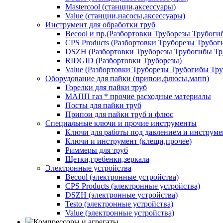
Mastercool (станции,аксессуары)
Value (станции,насосы,аксессуары)
Инструмент для обработки труб
Becool и пр.(Разбортовки Труборезы Трубог
CPS Products (Разбортовки Труборезы Трубо
DSZH (Разбортовки Труборезы Трубогибы Т
RIDGID (Разбортовки Труборезы)
Value (Разбортовки Труборезы Трубогибы Тр
Оборудование для пайки (припои,флюсы,мапп)
Горелки для пайки труб
МАПП газ * прочие расходные материалы
Посты для пайки труб
Припои для пайки труб и флюс
Специальные ключи и прочие инструменты
Ключи для работы под давлением и инструме
Ключи и инструмент (клещи,прочее)
Риммеры для труб
Щетки,гребенки,зеркала
Электронные устройства
Becool (электронные устройства)
CPS Products (электронные устройства)
DSZH (электронные устройства)
Testo (электронные устройства)
Value (электронные устройства)