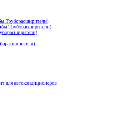
ибы Труборасширители)
гибы Труборасширители)
руборасширители)
уборасширители)
нт для автокондиционеров