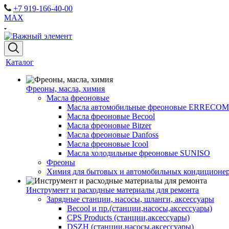
+7 919-166-40-00
MAX
Каталог
Фреоны, масла, химия
Масла фреоновые
Масла автомобильные фреоновые ERRECOM
Масла фреоновые Becool
Масла фреоновые Bitzer
Масла фреоновые Danfoss
Масла фреоновые Icool
Масла холодильные фреоновые SUNISO
Фреоны
Химия для бытовых и автомобильных кондиционер
Инструмент и расходные материалы для ремонта
Зарядные станции, насосы, шланги, аксессуары
Becool и пр.(станции,насосы,аксессуары)
CPS Products (станции,аксессуары)
DSZH (станции,насосы,аксессуары)