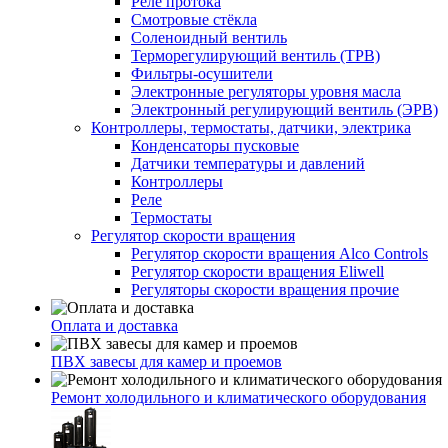
Реле протока
Смотровые стёкла
Соленоидный вентиль
Терморегулирующий вентиль (ТРВ)
Фильтры-осушители
Электронные регуляторы уровня масла
Электронный регулирующий вентиль (ЭРВ)
Контроллеры, термостаты, датчики, электрика
Конденсаторы пусковые
Датчики температуры и давлений
Контроллеры
Реле
Термостаты
Регулятор скорости вращения
Регулятор скорости вращения Alco Controls
Регулятор скорости вращения Eliwell
Регуляторы скорости вращения прочие
Оплата и доставка
ПВХ завесы для камер и проемов
Ремонт холодильного и климатического оборудования