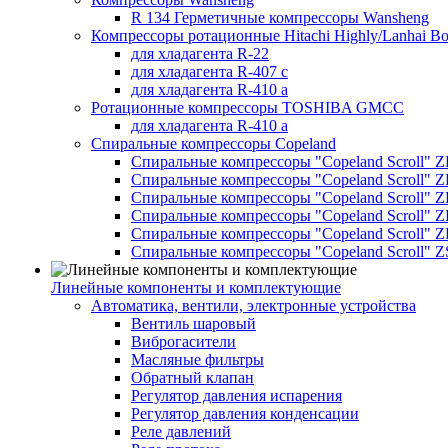
R 134 Герметичные компрессоры Wansheng
Компрессоры ротационные Hitachi Highly/Lanhai Bo
для хладагента R-22
для хладагента R-407 с
для хладагента R-410 а
Ротационные компрессоры TOSHIBA GMCC
для хладагента R-410 а
Спиральные компрессоры Copeland
Спиральные компрессоры "Copeland Scroll" 
Спиральные компрессоры "Copeland Scroll" Z
Спиральные компрессоры "Copeland Scroll" 
Спиральные компрессоры "Copeland Scroll" Z
Спиральные компрессоры "Copeland Scroll" 
Спиральные компрессоры "Copeland Scroll" Z
Линейные компоненты и комплектующие
Автоматика, вентили, электронные устройства
Вентиль шаровый
Виброгасители
Масляные фильтры
Обратный клапан
Регулятор давления испарения
Регулятор давления конденсации
Реле давлений