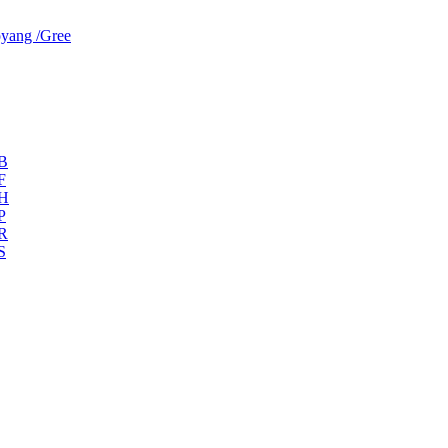
yang /Gree
ZB
F
ZH
P
ZR
S