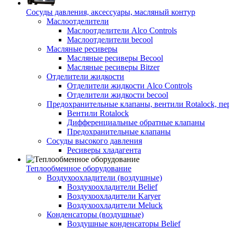
Сосуды давления, аксессуары, масляный контур
Маслоотделители
Маслоотделители Alco Controls
Маслоотделители becool
Масляные ресиверы
Масляные ресиверы Becool
Масляные ресиверы Bitzer
Отделители жидкости
Отделители жидкости Alco Controls
Отделители жидкости becool
Предохранительные клапаны, вентили Rotalock, п
Вентили Rotalock
Дифференциальные обратные клапаны
Предохранительные клапаны
Сосуды высокого давления
Ресиверы хладагента
Теплообменное оборудование
Воздухоохладители (воздушные)
Воздухоохладители Belief
Воздухоохладители Karyer
Воздухоохладители Meluck
Конденсаторы (воздушные)
Воздушные конденсаторы Belief