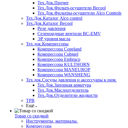
Тех.Док.Прочее
Тех.Док.Фильтр-осушители Becool
Тех.Док.Фильтры-осушители Alco Controls
Тех.Док.Каталог Alco control
Тех.Док.Каталог Becool
Реле давления
Селеноидные вентили BC-EMV
ЭР уровня масла
Тех.док.Компрессоры
Компрессора Copeland
Компрессора Cubigel
Компрессора Embraco
Компрессора KULTHORN
Компрессора MANEUROP
Компрессора WANSHENG
Тех.док.Сосуды давления и аксессуары к ним.
Тех.Док.Запорная арматура
Тех.Док.Маслоотделитель
Тех.Док.Отделители жидкости
ТРВ
Ещё
Товар со скидкой
Инструменты, материалы.
Компрессора