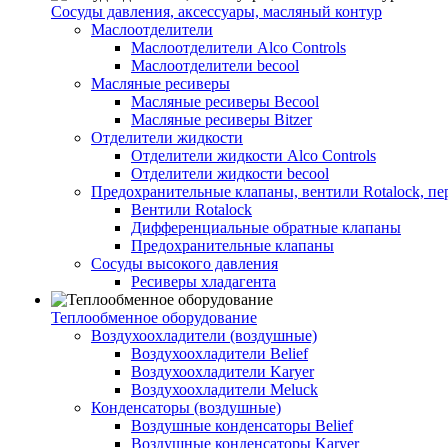
Сосуды давления, аксессуары, масляный контур
Маслоотделители
Маслоотделители Alco Controls
Маслоотделители becool
Масляные ресиверы
Масляные ресиверы Becool
Масляные ресиверы Bitzer
Отделители жидкости
Отделители жидкости Alco Controls
Отделители жидкости becool
Предохранительные клапаны, вентили Rotalock, п
Вентили Rotalock
Дифференциальные обратные клапаны
Предохранительные клапаны
Сосуды высокого давления
Ресиверы хладагента
Теплообменное оборудование
Воздухоохладители (воздушные)
Воздухоохладители Belief
Воздухоохладители Karyer
Воздухоохладители Meluck
Конденсаторы (воздушные)
Воздушные конденсаторы Belief
Воздушные конденсаторы Karyer