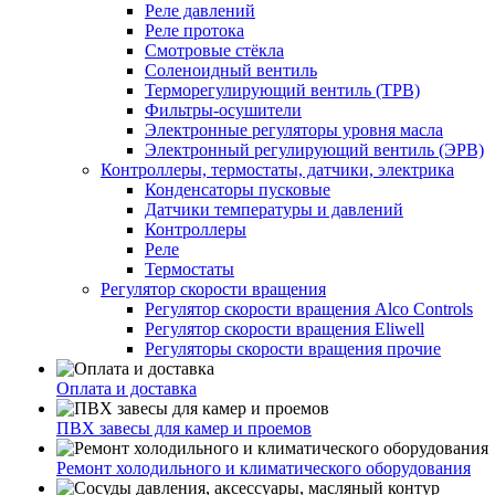
Реле давлений
Реле протока
Смотровые стёкла
Соленоидный вентиль
Терморегулирующий вентиль (ТРВ)
Фильтры-осушители
Электронные регуляторы уровня масла
Электронный регулирующий вентиль (ЭРВ)
Контроллеры, термостаты, датчики, электрика
Конденсаторы пусковые
Датчики температуры и давлений
Контроллеры
Реле
Термостаты
Регулятор скорости вращения
Регулятор скорости вращения Alco Controls
Регулятор скорости вращения Eliwell
Регуляторы скорости вращения прочие
Оплата и доставка
ПВХ завесы для камер и проемов
Ремонт холодильного и климатического оборудования