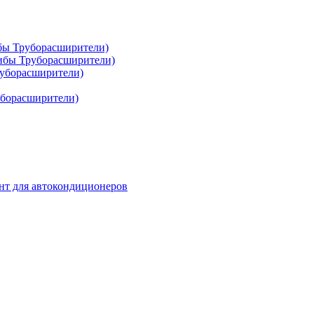
ибы Труборасширители)
гибы Труборасширители)
руборасширители)
уборасширители)
нт для автокондиционеров