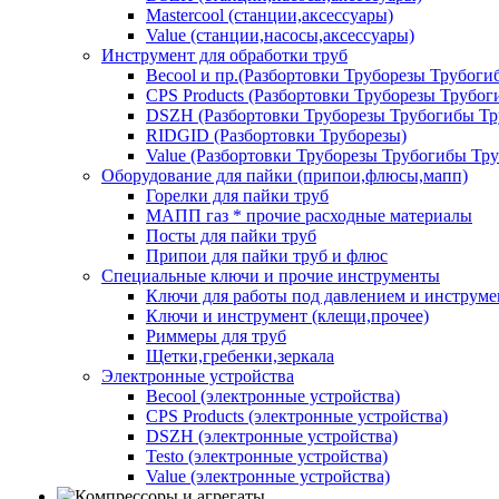
Mastercool (станции,аксессуары)
Value (станции,насосы,аксессуары)
Инструмент для обработки труб
Becool и пр.(Разбортовки Труборезы Трубог
CPS Products (Разбортовки Труборезы Трубо
DSZH (Разбортовки Труборезы Трубогибы Т
RIDGID (Разбортовки Труборезы)
Value (Разбортовки Труборезы Трубогибы Тр
Оборудование для пайки (припои,флюсы,мапп)
Горелки для пайки труб
МАПП газ * прочие расходные материалы
Посты для пайки труб
Припои для пайки труб и флюс
Специальные ключи и прочие инструменты
Ключи для работы под давлением и инструме
Ключи и инструмент (клещи,прочее)
Риммеры для труб
Щетки,гребенки,зеркала
Электронные устройства
Becool (электронные устройства)
CPS Products (электронные устройства)
DSZH (электронные устройства)
Testo (электронные устройства)
Value (электронные устройства)