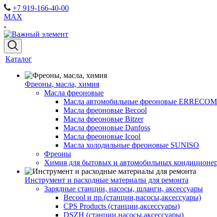
+7 919-166-40-00
MAX
Каталог
Фреоны, масла, химия
Масла фреоновые
Масла автомобильные фреоновые ERRECOM
Масла фреоновые Becool
Масла фреоновые Bitzer
Масла фреоновые Danfoss
Масла фреоновые Icool
Масла холодильные фреоновые SUNISO
Фреоны
Химия для бытовых и автомобильных кондиционер
Инструмент и расходные материалы для ремонта
Зарядные станции, насосы, шланги, аксессуары
Becool и пр.(станции,насосы,аксессуары)
CPS Products (станции,аксессуары)
DSZH (станции,насосы,аксессуары)