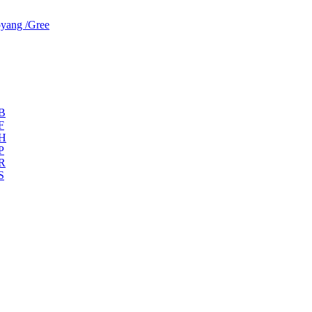
yang /Gree
ZB
F
ZH
P
ZR
S