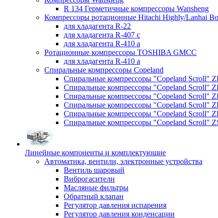
R 134 Герметичные компрессоры Wansheng
Компрессоры ротационные Hitachi Highly/Lanhai Bo
для хладагента R-22
для хладагента R-407 с
для хладагента R-410 а
Ротационные компрессоры TOSHIBA GMCC
для хладагента R-410 а
Спиральные компрессоры Copeland
Спиральные компрессоры "Copeland Scroll" 
Спиральные компрессоры "Copeland Scroll" Z
Спиральные компрессоры "Copeland Scroll" 
Спиральные компрессоры "Copeland Scroll" Z
Спиральные компрессоры "Copeland Scroll" 
Спиральные компрессоры "Copeland Scroll" Z
Линейные компоненты и комплектующие
Автоматика, вентили, электронные устройства
Вентиль шаровый
Виброгасители
Масляные фильтры
Обратный клапан
Регулятор давления испарения
Регулятор давления конденсации