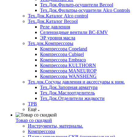
Тех.Док.Фильтр-осушители Becool
Тех.Док.Фильтры-осушители Alco Controls
Тех.Док.Каталог Alco control
Тех.Док.Каталог Becool
Реле давления
Селеноидные вентили BC-EMV
ЭР уровня масла
Тех.док.Компрессоры
Компрессора Copeland
Компрессора Cubigel
Компрессора Embraco
Компрессора KULTHORN
Компрессора MANEUROP
Компрессора WANSHENG
Тех.док.Сосуды давления и аксессуары к ним.
Тех.Док.Запорная арматура
Тех.Док.Маслоотделитель
Тех.Док.Отделители жидкости
ТРВ
Ещё
Товар со скидкой
Инструменты, материалы.
Компрессора
Платы управления СКВ (универсальные)