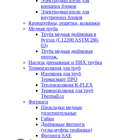
Электродвигатели для
внешних блоков
Электродвигатели для
внутренних блоков
Кронштейны, решетки, козырьки
Медная труба
Труба медная дюймовая в
бухтах (C12200 ASTM 280-
03)
Труба медная дюймовая
неотож.
Насосы дренажные и ПВХ трубка
Термоизоляция для труб
Изоляция для труб
Термасмарт ПРО
Теплоизоляция K-FLEX
Термоизоляция для труб
ThermaEco
Фитинги
Прокладки медные
уплотнительные
Гайки
Дюймовые фитинги
(углы,муфты,тройники)
Фитинги SAE