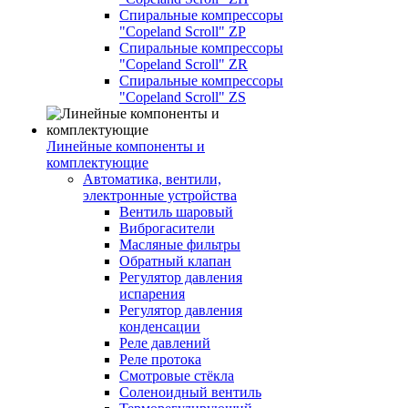
Спиральные компрессоры
"Copeland Scroll" ZP
Спиральные компрессоры
"Copeland Scroll" ZR
Спиральные компрессоры
"Copeland Scroll" ZS
Линейные компоненты и
комплектующие
Автоматика, вентили,
электронные устройства
Вентиль шаровый
Виброгасители
Масляные фильтры
Обратный клапан
Регулятор давления
испарения
Регулятор давления
конденсации
Реле давлений
Реле протока
Смотровые стёкла
Соленоидный вентиль