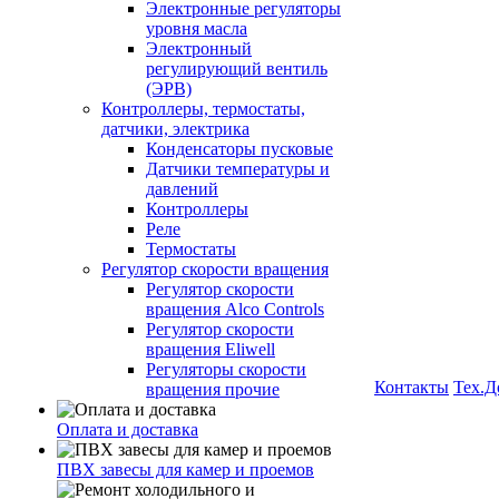
Электронные регуляторы
уровня масла
Электронный
регулирующий вентиль
(ЭРВ)
Контроллеры, термостаты,
датчики, электрика
Конденсаторы пусковые
Датчики температуры и
давлений
Контроллеры
Реле
Термостаты
Регулятор скорости вращения
Регулятор скорости
вращения Alco Controls
Регулятор скорости
вращения Eliwell
Регуляторы скорости
Контакты
Тех.Д
вращения прочие
Оплата и доставка
ПВХ завесы для камер и проемов