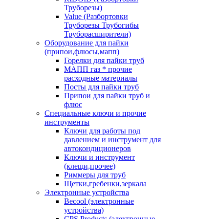
Труборезы)
Value (Разбортовки
Труборезы Трубогибы
Труборасширители)
Оборудование для пайки
(припои,флюсы,мапп)
Горелки для пайки труб
МАПП газ * прочие
расходные материалы
Посты для пайки труб
Припои для пайки труб и
флюс
Специальные ключи и прочие
инструменты
Ключи для работы под
давлением и инструмент для
автокондиционеров
Ключи и инструмент
(клещи,прочее)
Риммеры для труб
Щетки,гребенки,зеркала
Электронные устройства
Becool (электронные
устройства)
CPS Products (электронные