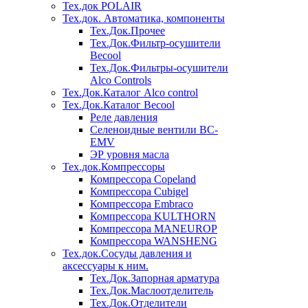
Тех.док POLAIR
Тех.док. Автоматика, компоненты
Тех.Док.Прочее
Тех.Док.Фильтр-осушители
Becool
Тех.Док.Фильтры-осушители
Alco Controls
Тех.Док.Каталог Alco control
Тех.Док.Каталог Becool
Реле давления
Селеноидные вентили BC-
EMV
ЭР уровня масла
Тех.док.Компрессоры
Компрессора Copeland
Компрессора Cubigel
Компрессора Embraco
Компрессора KULTHORN
Компрессора MANEUROP
Компрессора WANSHENG
Тех.док.Сосуды давления и
аксессуары к ним.
Тех.Док.Запорная арматура
Тех.Док.Маслоотделитель
Тех.Док.Отделители