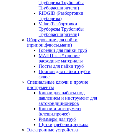
Труборезы Трубогибы
Труборасширители)
RIDGID (Разбортовки
Труборезы)
Value (Разбортовки
Труборезы Трубогибы
Труборасширители)
Оборудование для пайки
(припои,флюсы,мапп)
Горелки для пайки труб
МАПП газ * прочие
расходные материалы
Посты для пайки труб
Припои для пайки труб и
флюс
Специальные ключи и прочие
инструменты
Ключи для работы под
давлением и инструмент для
автокондиционеров
Ключи и инструмент
(клещи,прочее)
Риммеры для труб
Щетки,гребенки,зеркала
Электронные устройства