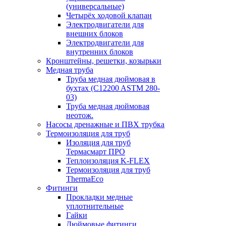
(универсальные)
Четырёх ходовой клапан
Электродвигатели для
внешних блоков
Электродвигатели для
внутренних блоков
Кронштейны, решетки, козырьки
Медная труба
Труба медная дюймовая в
бухтах (C12200 ASTM 280-
03)
Труба медная дюймовая
неотож.
Насосы дренажные и ПВХ трубка
Термоизоляция для труб
Изоляция для труб
Термасмарт ПРО
Теплоизоляция K-FLEX
Термоизоляция для труб
ThermaEco
Фитинги
Прокладки медные
уплотнительные
Гайки
Дюймовые фитинги