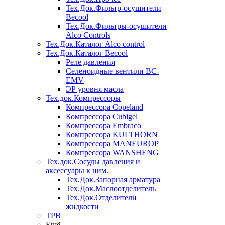
Тех.Док.Фильтр-осушители
Becool
Тех.Док.Фильтры-осушители
Alco Controls
Тех.Док.Каталог Alco control
Тех.Док.Каталог Becool
Реле давления
Селеноидные вентили BC-
EMV
ЭР уровня масла
Тех.док.Компрессоры
Компрессора Copeland
Компрессора Cubigel
Компрессора Embraco
Компрессора KULTHORN
Компрессора MANEUROP
Компрессора WANSHENG
Тех.док.Сосуды давления и
аксессуары к ним.
Тех.Док.Запорная арматура
Тех.Док.Маслоотделитель
Тех.Док.Отделители
жидкости
ТРВ
Ещё