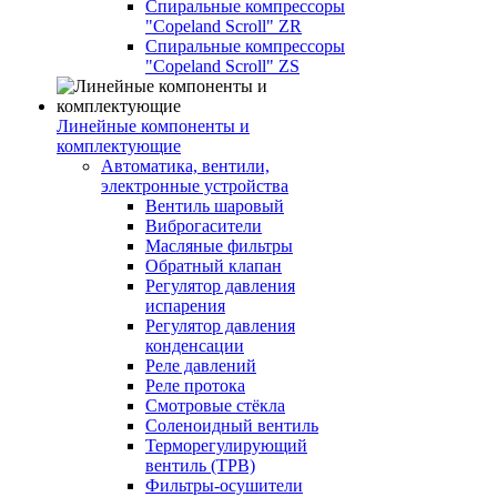
Спиральные компрессоры
"Copeland Scroll" ZR
Спиральные компрессоры
"Copeland Scroll" ZS
Линейные компоненты и
комплектующие
Автоматика, вентили,
электронные устройства
Вентиль шаровый
Виброгасители
Масляные фильтры
Обратный клапан
Регулятор давления
испарения
Регулятор давления
конденсации
Реле давлений
Реле протока
Смотровые стёкла
Соленоидный вентиль
Терморегулирующий
вентиль (ТРВ)
Фильтры-осушители