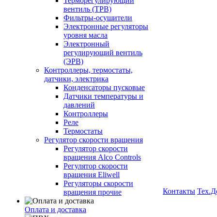
Терморегулирующий
вентиль (ТРВ)
Фильтры-осушители
Электронные регуляторы
уровня масла
Электронный
регулирующий вентиль
(ЭРВ)
Контроллеры, термостаты,
датчики, электрика
Конденсаторы пусковые
Датчики температуры и
давлений
Контроллеры
Реле
Термостаты
Регулятор скорости вращения
Регулятор скорости
вращения Alco Controls
Регулятор скорости
вращения Eliwell
Регуляторы скорости
Контакты
Тех.Д
вращения прочие
Оплата и доставка