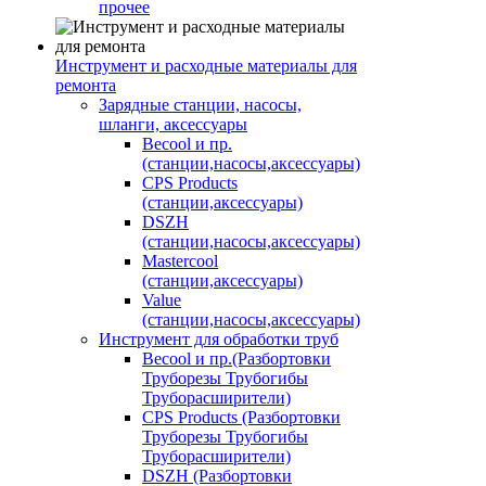
прочее
Инструмент и расходные материалы для
ремонта
Зарядные станции, насосы,
шланги, аксессуары
Becool и пр.
(станции,насосы,аксессуары)
CPS Products
(станции,аксессуары)
DSZH
(станции,насосы,аксессуары)
Mastercool
(станции,аксессуары)
Value
(станции,насосы,аксессуары)
Инструмент для обработки труб
Becool и пр.(Разбортовки
Труборезы Трубогибы
Труборасширители)
CPS Products (Разбортовки
Труборезы Трубогибы
Труборасширители)
DSZH (Разбортовки