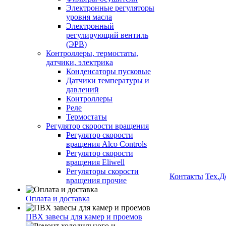
Электронные регуляторы
уровня масла
Электронный
регулирующий вентиль
(ЭРВ)
Контроллеры, термостаты,
датчики, электрика
Конденсаторы пусковые
Датчики температуры и
давлений
Контроллеры
Реле
Термостаты
Регулятор скорости вращения
Регулятор скорости
вращения Alco Controls
Регулятор скорости
вращения Eliwell
Регуляторы скорости
Контакты
Тех.Д
вращения прочие
Оплата и доставка
ПВХ завесы для камер и проемов