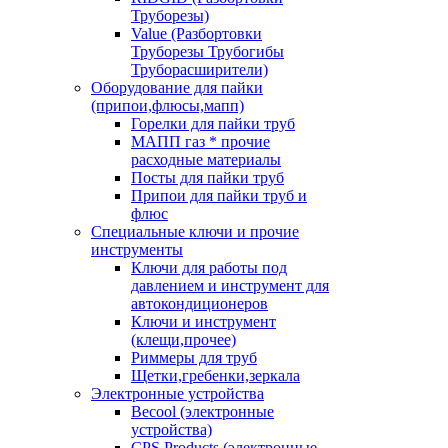
Труборезы)
Value (Разбортовки
Труборезы Трубогибы
Труборасширители)
Оборудование для пайки
(припои,флюсы,мапп)
Горелки для пайки труб
МАПП газ * прочие
расходные материалы
Посты для пайки труб
Припои для пайки труб и
флюс
Специальные ключи и прочие
инструменты
Ключи для работы под
давлением и инструмент для
автокондиционеров
Ключи и инструмент
(клещи,прочее)
Риммеры для труб
Щетки,гребенки,зеркала
Электронные устройства
Becool (электронные
устройства)
CPS Products (электронные