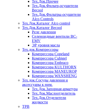
Тех.Док.Прочее
Тех.Док.Фильтр-осушители
Becool
Тех.Док.Фильтры-осушители
Alco Controls
Тех.Док.Каталог Alco control
Тех.Док.Каталог Becool
Реле давления
Селеноидные вентили BC-
EMV
ЭР уровня масла
Тех.док.Компрессоры
Компрессора Copeland
Компрессора Cubigel
Компрессора Embraco
Компрессора KULTHORN
Компрессора MANEUROP
Компрессора WANSHENG
Тех.док.Сосуды давления и
аксессуары к ним.
Тех.Док.Запорная арматура
Тех.Док.Маслоотделитель
Тех.Док.Отделители
жидкости
ТРВ