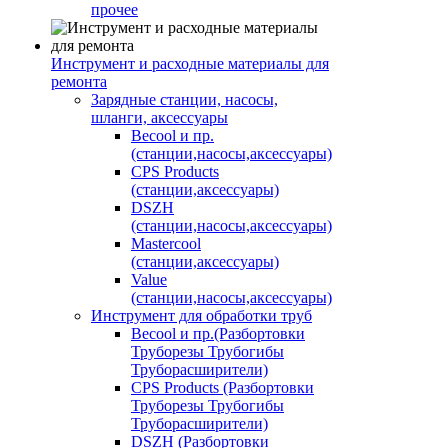
прочее
Инструмент и расходные материалы для
ремонта
Зарядные станции, насосы,
шланги, аксессуары
Becool и пр.
(станции,насосы,аксессуары)
CPS Products
(станции,аксессуары)
DSZH
(станции,насосы,аксессуары)
Mastercool
(станции,аксессуары)
Value
(станции,насосы,аксессуары)
Инструмент для обработки труб
Becool и пр.(Разбортовки
Труборезы Трубогибы
Труборасширители)
CPS Products (Разбортовки
Труборезы Трубогибы
Труборасширители)
DSZH (Разбортовки