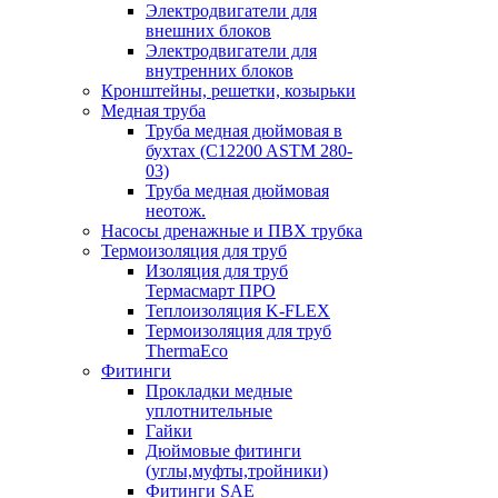
Электродвигатели для
внешних блоков
Электродвигатели для
внутренних блоков
Кронштейны, решетки, козырьки
Медная труба
Труба медная дюймовая в
бухтах (C12200 ASTM 280-
03)
Труба медная дюймовая
неотож.
Насосы дренажные и ПВХ трубка
Термоизоляция для труб
Изоляция для труб
Термасмарт ПРО
Теплоизоляция K-FLEX
Термоизоляция для труб
ThermaEco
Фитинги
Прокладки медные
уплотнительные
Гайки
Дюймовые фитинги
(углы,муфты,тройники)
Фитинги SAE