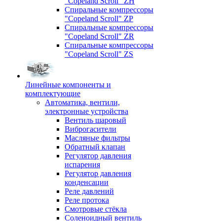
"Copeland Scroll" ZH
Спиральные компрессоры
"Copeland Scroll" ZP
Спиральные компрессоры
"Copeland Scroll" ZR
Спиральные компрессоры
"Copeland Scroll" ZS
Линейные компоненты и
комплектующие
Автоматика, вентили,
электронные устройства
Вентиль шаровый
Виброгасители
Масляные фильтры
Обратный клапан
Регулятор давления
испарения
Регулятор давления
конденсации
Реле давлений
Реле протока
Смотровые стёкла
Соленоидный вентиль