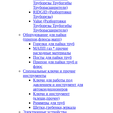
Труборезы Трубогибы
Труборасширители)
RIDGID (Разбортовки
Труборезы)
Value (Разбортовки
Труборезы Трубогибы
Труборасширители)
Оборудование для пайки
(припои,флюсы,мапп)
Горелки для пайки труб
МАПП газ * прочие
расходные материалы
Посты для пайки труб
Припои для пайки труб и
флюс
Специальные ключи и прочие
инструменты
Ключи для работы под
давлением и инструмент для
автокондиционеров
Ключи и инструмент
(клещи,прочее)
Риммеры для труб
Щетки,гребенки,зеркала
Электронные устройства