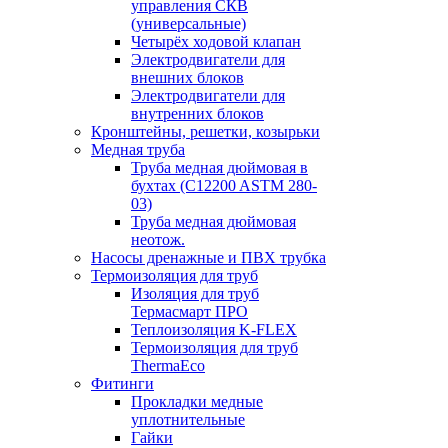
управления СКВ
(универсальные)
Четырёх ходовой клапан
Электродвигатели для
внешних блоков
Электродвигатели для
внутренних блоков
Кронштейны, решетки, козырьки
Медная труба
Труба медная дюймовая в
бухтах (C12200 ASTM 280-
03)
Труба медная дюймовая
неотож.
Насосы дренажные и ПВХ трубка
Термоизоляция для труб
Изоляция для труб
Термасмарт ПРО
Теплоизоляция K-FLEX
Термоизоляция для труб
ThermaEco
Фитинги
Прокладки медные
уплотнительные
Гайки