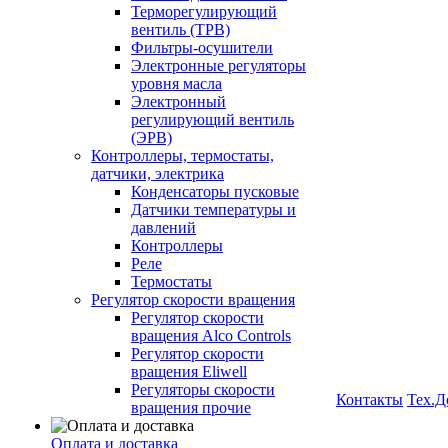
Терморегулирующий
вентиль (ТРВ)
Фильтры-осушители
Электронные регуляторы
уровня масла
Электронный
регулирующий вентиль
(ЭРВ)
Контроллеры, термостаты,
датчики, электрика
Конденсаторы пусковые
Датчики температуры и
давлений
Контроллеры
Реле
Термостаты
Регулятор скорости вращения
Регулятор скорости
вращения Alco Controls
Регулятор скорости
вращения Eliwell
Регуляторы скорости
Контакты
Тех.Д
вращения прочие
Оплата и доставка