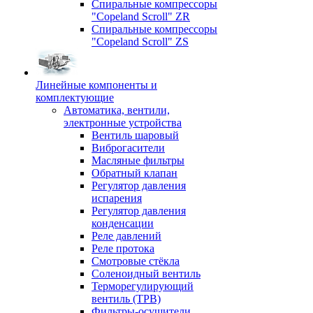
Спиральные компрессоры
"Copeland Scroll" ZR
Спиральные компрессоры
"Copeland Scroll" ZS
Линейные компоненты и
комплектующие
Автоматика, вентили,
электронные устройства
Вентиль шаровый
Виброгасители
Масляные фильтры
Обратный клапан
Регулятор давления
испарения
Регулятор давления
конденсации
Реле давлений
Реле протока
Смотровые стёкла
Соленоидный вентиль
Терморегулирующий
вентиль (ТРВ)
Фильтры-осушители