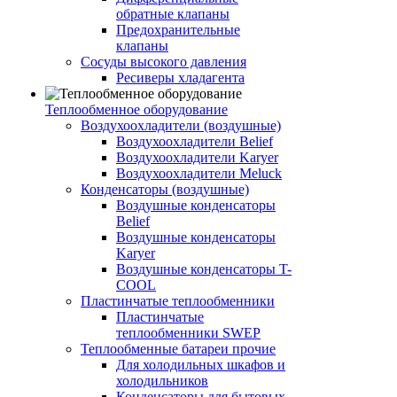
обратные клапаны
Предохранительные
клапаны
Сосуды высокого давления
Ресиверы хладагента
Теплообменное оборудование
Воздухоохладители (воздушные)
Воздухоохладители Belief
Воздухоохладители Karyer
Воздухоохладители Meluck
Конденсаторы (воздушные)
Воздушные конденсаторы
Belief
Воздушные конденсаторы
Karyer
Воздушные конденсаторы T-
COOL
Пластинчатые теплообменники
Пластинчатые
теплообменники SWEP
Теплообменные батареи прочие
Для холодильных шкафов и
холодильников
Конденсаторы для бытовых