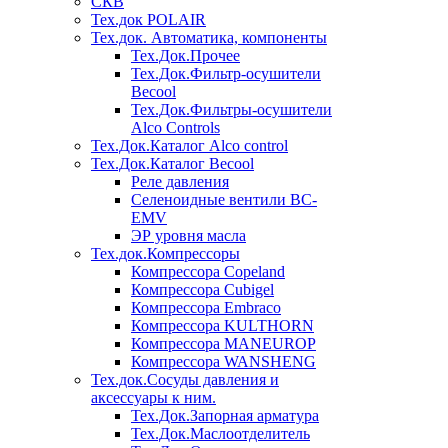
СКВ
Тех.док POLAIR
Тех.док. Автоматика, компоненты
Тех.Док.Прочее
Тех.Док.Фильтр-осушители
Becool
Тех.Док.Фильтры-осушители
Alco Controls
Тех.Док.Каталог Alco control
Тех.Док.Каталог Becool
Реле давления
Селеноидные вентили BC-
EMV
ЭР уровня масла
Тех.док.Компрессоры
Компрессора Copeland
Компрессора Cubigel
Компрессора Embraco
Компрессора KULTHORN
Компрессора MANEUROP
Компрессора WANSHENG
Тех.док.Сосуды давления и
аксессуары к ним.
Тех.Док.Запорная арматура
Тех.Док.Маслоотделитель