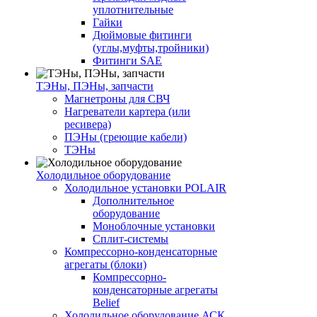
уплотнительные
Гайки
Дюймовые фитинги
(углы,муфты,тройники)
Фитинги SAE
ТЭНы, ПЭНы, запчасти
Магнетроны для СВЧ
Нагреватели картера (или
ресивера)
ПЭНы (греющие кабели)
ТЭНы
Холодильное оборудование
Холодильное установки POLAIR
Дополнительное
оборудование
Моноблочные установки
Сплит-системы
Компрессорно-конденсаторные
агрегаты (блоки)
Компрессорно-
конденсаторные агрегаты
Belief
Холодильное оборудование АСК