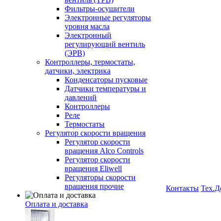
Фильтры-осушители
Электронные регуляторы
уровня масла
Электронный
регулирующий вентиль
(ЭРВ)
Контроллеры, термостаты,
датчики, электрика
Конденсаторы пусковые
Датчики температуры и
давлений
Контроллеры
Реле
Термостаты
Регулятор скорости вращения
Регулятор скорости
вращения Alco Controls
Регулятор скорости
вращения Eliwell
Регуляторы скорости
вращения прочие
Контакты
Тех.Д
Оплата и доставка