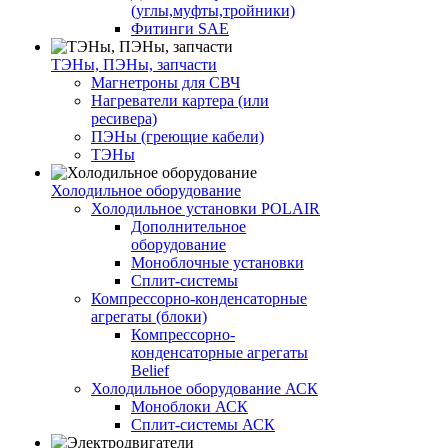
(углы,муфты,тройники)
Фитинги SAE
ТЭНы, ПЭНы, запчасти
Магнетроны для СВЧ
Нагреватели картера (или
ресивера)
ПЭНы (греющие кабели)
ТЭНы
Холодильное оборудование
Холодильное установки POLAIR
Дополнительное
оборудование
Моноблочные установки
Сплит-системы
Компрессорно-конденсаторные
агрегаты (блоки)
Компрессорно-
конденсаторные агрегаты
Belief
Холодильное оборудование АСК
Моноблоки АСК
Сплит-системы АСК