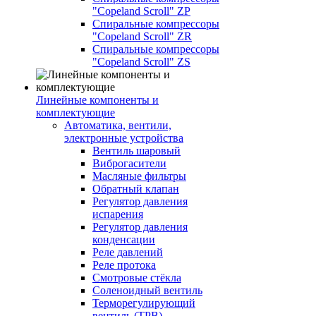
"Copeland Scroll" ZP
Спиральные компрессоры
"Copeland Scroll" ZR
Спиральные компрессоры
"Copeland Scroll" ZS
Линейные компоненты и
комплектующие
Автоматика, вентили,
электронные устройства
Вентиль шаровый
Виброгасители
Масляные фильтры
Обратный клапан
Регулятор давления
испарения
Регулятор давления
конденсации
Реле давлений
Реле протока
Смотровые стёкла
Соленоидный вентиль
Терморегулирующий
вентиль (ТРВ)