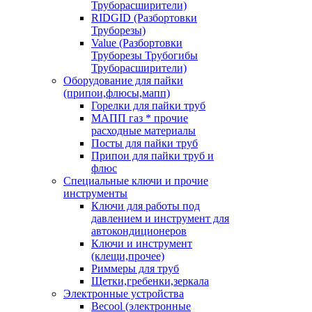
Труборасширители)
RIDGID (Разбортовки
Труборезы)
Value (Разбортовки
Труборезы Трубогибы
Труборасширители)
Оборудование для пайки
(припои,флюсы,мапп)
Горелки для пайки труб
МАПП газ * прочие
расходные материалы
Посты для пайки труб
Припои для пайки труб и
флюс
Специальные ключи и прочие
инструменты
Ключи для работы под
давлением и инструмент для
автокондиционеров
Ключи и инструмент
(клещи,прочее)
Риммеры для труб
Щетки,гребенки,зеркала
Электронные устройства
Becool (электронные