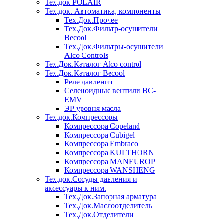
Тех.док POLAIR
Тех.док. Автоматика, компоненты
Тех.Док.Прочее
Тех.Док.Фильтр-осушители
Becool
Тех.Док.Фильтры-осушители
Alco Controls
Тех.Док.Каталог Alco control
Тех.Док.Каталог Becool
Реле давления
Селеноидные вентили BC-
EMV
ЭР уровня масла
Тех.док.Компрессоры
Компрессора Copeland
Компрессора Cubigel
Компрессора Embraco
Компрессора KULTHORN
Компрессора MANEUROP
Компрессора WANSHENG
Тех.док.Сосуды давления и
аксессуары к ним.
Тех.Док.Запорная арматура
Тех.Док.Маслоотделитель
Тех.Док.Отделители