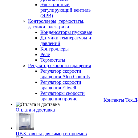
Электронный
регулирующий вентиль
(ЭРВ)
Контроллеры, термостаты,
датчики, электрика
Конденсаторы пусковые
Датчики температуры и
давлений
Контроллеры
Реле
Термостаты
Регулятор скорости вращения
Регулятор скорости
вращения Alco Controls
Регулятор скорости
вращения Eliwell
Регуляторы скорости
вращения прочие
Контакты
Тех.Д
Оплата и доставка
ПВХ завесы для камер и проемов