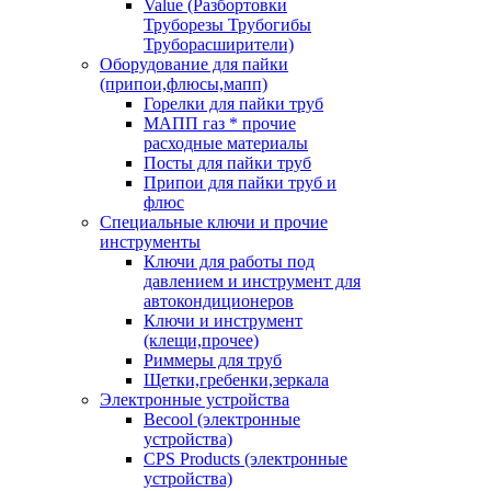
Value (Разбортовки
Труборезы Трубогибы
Труборасширители)
Оборудование для пайки
(припои,флюсы,мапп)
Горелки для пайки труб
МАПП газ * прочие
расходные материалы
Посты для пайки труб
Припои для пайки труб и
флюс
Специальные ключи и прочие
инструменты
Ключи для работы под
давлением и инструмент для
автокондиционеров
Ключи и инструмент
(клещи,прочее)
Риммеры для труб
Щетки,гребенки,зеркала
Электронные устройства
Becool (электронные
устройства)
CPS Products (электронные
устройства)