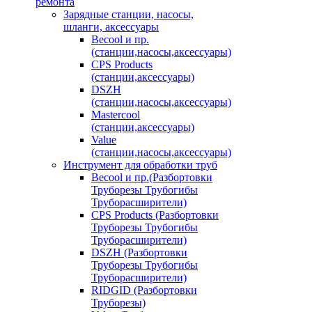
ремонта
Зарядные станции, насосы,
шланги, аксессуары
Becool и пр.
(станции,насосы,аксессуары)
CPS Products
(станции,аксессуары)
DSZH
(станции,насосы,аксессуары)
Mastercool
(станции,аксессуары)
Value
(станции,насосы,аксессуары)
Инструмент для обработки труб
Becool и пр.(Разбортовки
Труборезы Трубогибы
Труборасширители)
CPS Products (Разбортовки
Труборезы Трубогибы
Труборасширители)
DSZH (Разбортовки
Труборезы Трубогибы
Труборасширители)
RIDGID (Разбортовки
Труборезы)