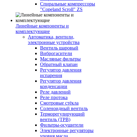
Спиральные компрессоры
"Copeland Scroll" ZS
Линейные компоненты и
комплектующие
Автоматика, вентили,
электронные устройства
Вентиль шаровый
Виброгасители
Масляные фильтры
Обратный клапан
Регулятор давления
испарения
Регулятор давления
конденсации
Реле давлений
Реле протока
Смотровые стёкла
Соленоидный вентиль
Терморегулирующий
вентиль (ТРВ)
Фильтры-осушители
Электронные регуляторы
уровня масла