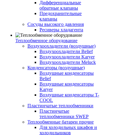
Дифференциальные
обратные клапаны
Предохранительные
клапаны
Сосуды высокого давления
Ресиверы хладагента
Теплообменное оборудование
Воздухоохладители (воздушные)
Воздухоохладители Belief
Воздухоохладители Karyer
Воздухоохладители Meluck
Конденсаторы (воздушные)
Воздушные конденсаторы
Belief
Воздушные конденсаторы
Karyer
Воздушные конденсаторы T-
COOL
Пластинчатые теплообменники
Пластинчатые
теплообменники SWEP
Теплообменные батареи прочие
Для холодильных шкафов и
холодильников