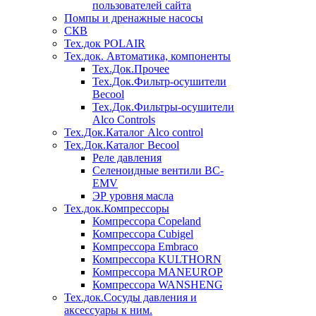
пользователей сайта
Помпы и дренажные насосы
СКВ
Тех.док POLAIR
Тех.док. Автоматика, компоненты
Тех.Док.Прочее
Тех.Док.Фильтр-осушители
Becool
Тех.Док.Фильтры-осушители
Alco Controls
Тех.Док.Каталог Alco control
Тех.Док.Каталог Becool
Реле давления
Селеноидные вентили BC-
EMV
ЭР уровня масла
Тех.док.Компрессоры
Компрессора Copeland
Компрессора Cubigel
Компрессора Embraco
Компрессора KULTHORN
Компрессора MANEUROP
Компрессора WANSHENG
Тех.док.Сосуды давления и
аксессуары к ним.