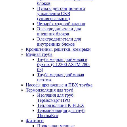
блоков
Пульты дистанционного
управления СКВ
(универсальные)
Четырёх ходовой клапан
Электродвигатели для
внешних блоков
Электродвигатели для
внутренних блоков
Кронштейны, решетки, козырьки
Медная труба
Труба медная дюймовая в
бухтах (C12200 ASTM 280-
03)
Труба медная дюймовая
неотож.
Насосы дренажные и ПВХ трубка
Термоизоляция для труб
Изоляция для труб
Термасмарт ПРО
Теплоизоляция K-FLEX
Термоизоляция для труб
ThermaEco
Фитинги
Прокладки медные