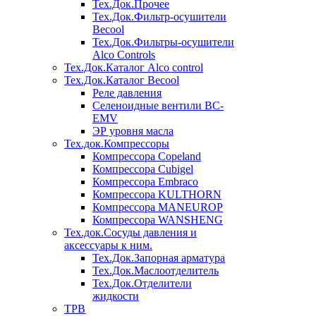
Тех.Док.Прочее
Тех.Док.Фильтр-осушители
Becool
Тех.Док.Фильтры-осушители
Alco Controls
Тех.Док.Каталог Alco control
Тех.Док.Каталог Becool
Реле давления
Селеноидные вентили BC-
EMV
ЭР уровня масла
Тех.док.Компрессоры
Компрессора Copeland
Компрессора Cubigel
Компрессора Embraco
Компрессора KULTHORN
Компрессора MANEUROP
Компрессора WANSHENG
Тех.док.Сосуды давления и
аксессуары к ним.
Тех.Док.Запорная арматура
Тех.Док.Маслоотделитель
Тех.Док.Отделители
жидкости
ТРВ