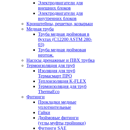
Электродвигатели для
внешних блоков
Электродвигатели для
внутренних блоков
Кронштейны, решетки, козырьки
Медная труба
Труба медная дюймовая в
бухтах (C12200 ASTM 280-
03)
Труба медная дюймовая
неотож.
Насосы дренажные и ПВХ трубка
Термоизоляция для труб
Изоляция для труб
Термасмарт ПРО
Теплоизоляция K-FLEX
Термоизоляция для труб
ThermaEco
Фитинги
Прокладки медные
уплотнительные
Гайки
Дюймовые фитинги
(углы,муфты,тройники)
Фитинги SAE