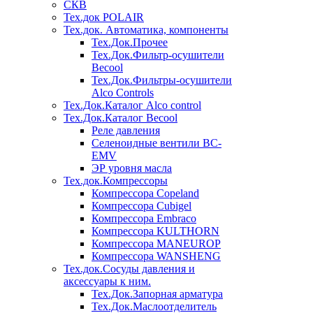
СКВ
Тех.док POLAIR
Тех.док. Автоматика, компоненты
Тех.Док.Прочее
Тех.Док.Фильтр-осушители
Becool
Тех.Док.Фильтры-осушители
Alco Controls
Тех.Док.Каталог Alco control
Тех.Док.Каталог Becool
Реле давления
Селеноидные вентили BC-
EMV
ЭР уровня масла
Тех.док.Компрессоры
Компрессора Copeland
Компрессора Cubigel
Компрессора Embraco
Компрессора KULTHORN
Компрессора MANEUROP
Компрессора WANSHENG
Тех.док.Сосуды давления и
аксессуары к ним.
Тех.Док.Запорная арматура
Тех.Док.Маслоотделитель