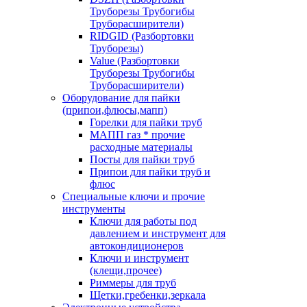
Труборезы Трубогибы
Труборасширители)
RIDGID (Разбортовки
Труборезы)
Value (Разбортовки
Труборезы Трубогибы
Труборасширители)
Оборудование для пайки
(припои,флюсы,мапп)
Горелки для пайки труб
МАПП газ * прочие
расходные материалы
Посты для пайки труб
Припои для пайки труб и
флюс
Специальные ключи и прочие
инструменты
Ключи для работы под
давлением и инструмент для
автокондиционеров
Ключи и инструмент
(клещи,прочее)
Риммеры для труб
Щетки,гребенки,зеркала