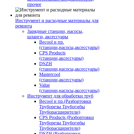
прочее
Инструмент и расходные материалы для
ремонта
Зарядные станции, насосы,
шланги, аксессуары
Becool и пр.
(станции,насосы,аксессуары)
CPS Products
(станции,аксессуары)
DSZH
(станции,насосы,аксессуары)
Mastercool
(станции,аксессуары)
Value
(станции,насосы,аксессуары)
Инструмент для обработки труб
Becool и пр.(Разбортовки
Труборезы Трубогибы
Труборасширители)
CPS Products (Разбортовки
Труборезы Трубогибы
Труборасширители)
DSZH (Разбортовки