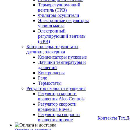
Терморегулирующий
вентиль (ТРВ)
Фильтры-осушители
Электронные регуляторы
уровня масла
Электронный
регулирующий вентиль
(ЭРВ)
Контроллеры, термостаты,
датчики, электрика
Конденсаторы пусковые
Датчики температуры и
давлений
Контроллеры
Реле
Термостаты
Регулятор скорости вращения
Регулятор скорости
вращения Alco Controls
Регулятор скорости
вращения Eliwell
Регуляторы скорости
Контакты
Тех.Д
вращения прочие