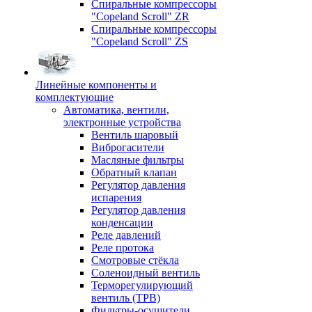
Спиральные компрессоры
"Copeland Scroll" ZR
Спиральные компрессоры
"Copeland Scroll" ZS
Линейные компоненты и
комплектующие
Автоматика, вентили,
электронные устройства
Вентиль шаровый
Виброгасители
Масляные фильтры
Обратный клапан
Регулятор давления
испарения
Регулятор давления
конденсации
Реле давлений
Реле протока
Смотровые стёкла
Соленоидный вентиль
Терморегулирующий
вентиль (ТРВ)
Фильтры-осушители