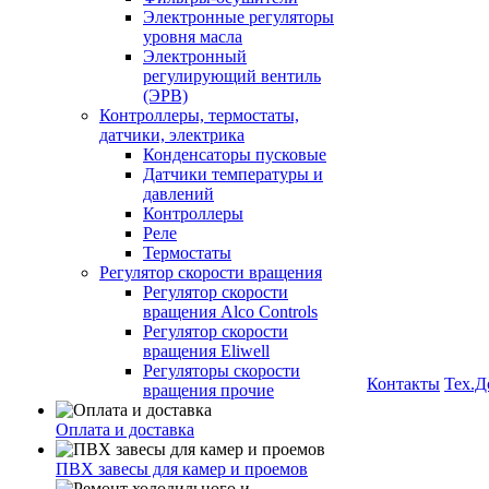
Электронные регуляторы
уровня масла
Электронный
регулирующий вентиль
(ЭРВ)
Контроллеры, термостаты,
датчики, электрика
Конденсаторы пусковые
Датчики температуры и
давлений
Контроллеры
Реле
Термостаты
Регулятор скорости вращения
Регулятор скорости
вращения Alco Controls
Регулятор скорости
вращения Eliwell
Регуляторы скорости
Контакты
Тех.Д
вращения прочие
Оплата и доставка
ПВХ завесы для камер и проемов