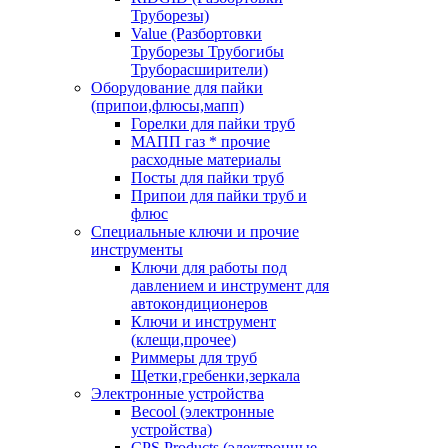
Труборезы)
Value (Разбортовки
Труборезы Трубогибы
Труборасширители)
Оборудование для пайки
(припои,флюсы,мапп)
Горелки для пайки труб
МАПП газ * прочие
расходные материалы
Посты для пайки труб
Припои для пайки труб и
флюс
Специальные ключи и прочие
инструменты
Ключи для работы под
давлением и инструмент для
автокондиционеров
Ключи и инструмент
(клещи,прочее)
Риммеры для труб
Щетки,гребенки,зеркала
Электронные устройства
Becool (электронные
устройства)
CPS Products (электронные