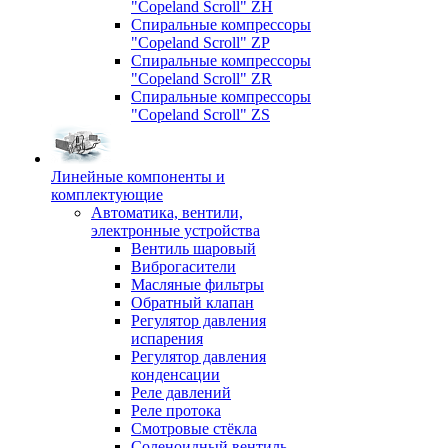
"Copeland Scroll" ZH
Спиральные компрессоры
"Copeland Scroll" ZP
Спиральные компрессоры
"Copeland Scroll" ZR
Спиральные компрессоры
"Copeland Scroll" ZS
Линейные компоненты и
комплектующие
Автоматика, вентили,
электронные устройства
Вентиль шаровый
Виброгасители
Масляные фильтры
Обратный клапан
Регулятор давления
испарения
Регулятор давления
конденсации
Реле давлений
Реле протока
Смотровые стёкла
Соленоидный вентиль