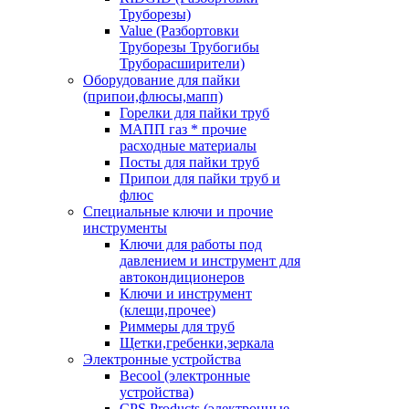
Труборезы)
Value (Разбортовки
Труборезы Трубогибы
Труборасширители)
Оборудование для пайки
(припои,флюсы,мапп)
Горелки для пайки труб
МАПП газ * прочие
расходные материалы
Посты для пайки труб
Припои для пайки труб и
флюс
Специальные ключи и прочие
инструменты
Ключи для работы под
давлением и инструмент для
автокондиционеров
Ключи и инструмент
(клещи,прочее)
Риммеры для труб
Щетки,гребенки,зеркала
Электронные устройства
Becool (электронные
устройства)
CPS Products (электронные