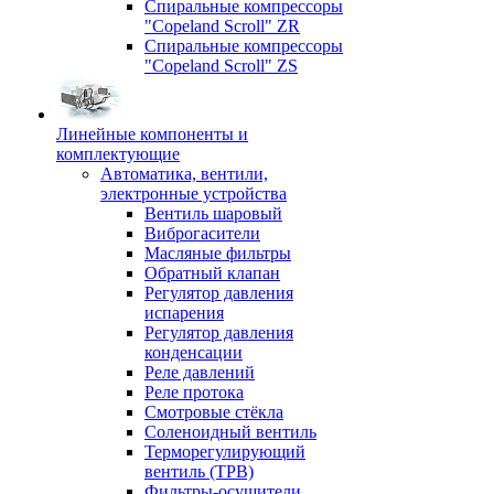
Спиральные компрессоры
"Copeland Scroll" ZR
Спиральные компрессоры
"Copeland Scroll" ZS
Линейные компоненты и
комплектующие
Автоматика, вентили,
электронные устройства
Вентиль шаровый
Виброгасители
Масляные фильтры
Обратный клапан
Регулятор давления
испарения
Регулятор давления
конденсации
Реле давлений
Реле протока
Смотровые стёкла
Соленоидный вентиль
Терморегулирующий
вентиль (ТРВ)
Фильтры-осушители