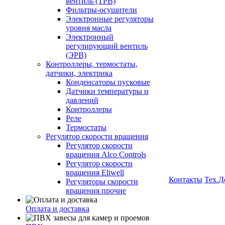
вентиль (ТРВ)
Фильтры-осушители
Электронные регуляторы
уровня масла
Электронный
регулирующий вентиль
(ЭРВ)
Контроллеры, термостаты,
датчики, электрика
Конденсаторы пусковые
Датчики температуры и
давлений
Контроллеры
Реле
Термостаты
Регулятор скорости вращения
Регулятор скорости
вращения Alco Controls
Регулятор скорости
вращения Eliwell
Контакты
Тех.Д
Регуляторы скорости
вращения прочие
Оплата и доставка