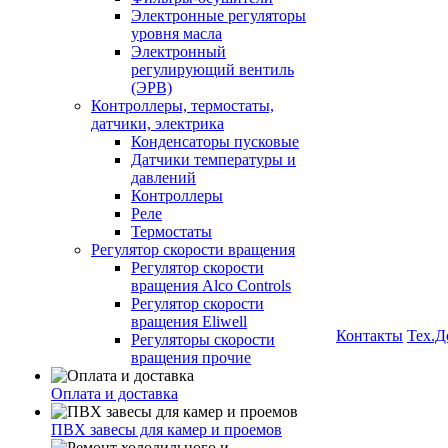
Электронные регуляторы
уровня масла
Электронный
регулирующий вентиль
(ЭРВ)
Контроллеры, термостаты,
датчики, электрика
Конденсаторы пусковые
Датчики температуры и
давлений
Контроллеры
Реле
Термостаты
Регулятор скорости вращения
Регулятор скорости
вращения Alco Controls
Регулятор скорости
вращения Eliwell
Контакты
Тех.Д
Регуляторы скорости
вращения прочие
Оплата и доставка
ПВХ завесы для камер и проемов