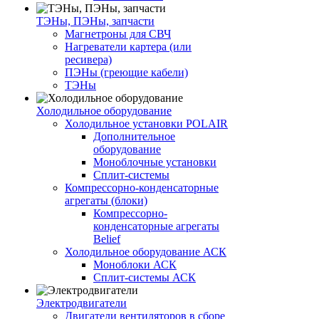
ТЭНы, ПЭНы, запчасти
Магнетроны для СВЧ
Нагреватели картера (или
ресивера)
ПЭНы (греющие кабели)
ТЭНы
Холодильное оборудование
Холодильное установки POLAIR
Дополнительное
оборудование
Моноблочные установки
Сплит-системы
Компрессорно-конденсаторные
агрегаты (блоки)
Компрессорно-
конденсаторные агрегаты
Belief
Холодильное оборудование АСК
Моноблоки АСК
Сплит-системы АСК
Электродвигатели
Двигатели вентиляторов в сборе