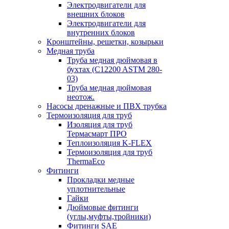
Электродвигатели для
внешних блоков
Электродвигатели для
внутренних блоков
Кронштейны, решетки, козырьки
Медная труба
Труба медная дюймовая в
бухтах (C12200 ASTM 280-
03)
Труба медная дюймовая
неотож.
Насосы дренажные и ПВХ трубка
Термоизоляция для труб
Изоляция для труб
Термасмарт ПРО
Теплоизоляция K-FLEX
Термоизоляция для труб
ThermaEco
Фитинги
Прокладки медные
уплотнительные
Гайки
Дюймовые фитинги
(углы,муфты,тройники)
Фитинги SAE