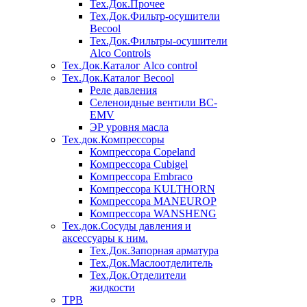
Тех.Док.Прочее
Тех.Док.Фильтр-осушители
Becool
Тех.Док.Фильтры-осушители
Alco Controls
Тех.Док.Каталог Alco control
Тех.Док.Каталог Becool
Реле давления
Селеноидные вентили BC-
EMV
ЭР уровня масла
Тех.док.Компрессоры
Компрессора Copeland
Компрессора Cubigel
Компрессора Embraco
Компрессора KULTHORN
Компрессора MANEUROP
Компрессора WANSHENG
Тех.док.Сосуды давления и
аксессуары к ним.
Тех.Док.Запорная арматура
Тех.Док.Маслоотделитель
Тех.Док.Отделители
жидкости
ТРВ