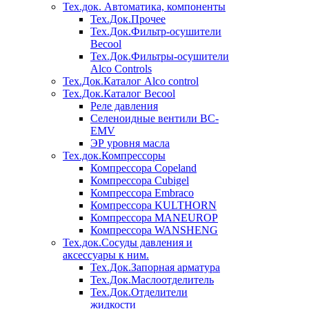
Тех.док. Автоматика, компоненты
Тех.Док.Прочее
Тех.Док.Фильтр-осушители
Becool
Тех.Док.Фильтры-осушители
Alco Controls
Тех.Док.Каталог Alco control
Тех.Док.Каталог Becool
Реле давления
Селеноидные вентили BC-
EMV
ЭР уровня масла
Тех.док.Компрессоры
Компрессора Copeland
Компрессора Cubigel
Компрессора Embraco
Компрессора KULTHORN
Компрессора MANEUROP
Компрессора WANSHENG
Тех.док.Сосуды давления и
аксессуары к ним.
Тех.Док.Запорная арматура
Тех.Док.Маслоотделитель
Тех.Док.Отделители
жидкости