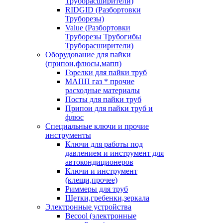
Труборасширители)
RIDGID (Разбортовки
Труборезы)
Value (Разбортовки
Труборезы Трубогибы
Труборасширители)
Оборудование для пайки
(припои,флюсы,мапп)
Горелки для пайки труб
МАПП газ * прочие
расходные материалы
Посты для пайки труб
Припои для пайки труб и
флюс
Специальные ключи и прочие
инструменты
Ключи для работы под
давлением и инструмент для
автокондиционеров
Ключи и инструмент
(клещи,прочее)
Риммеры для труб
Щетки,гребенки,зеркала
Электронные устройства
Becool (электронные