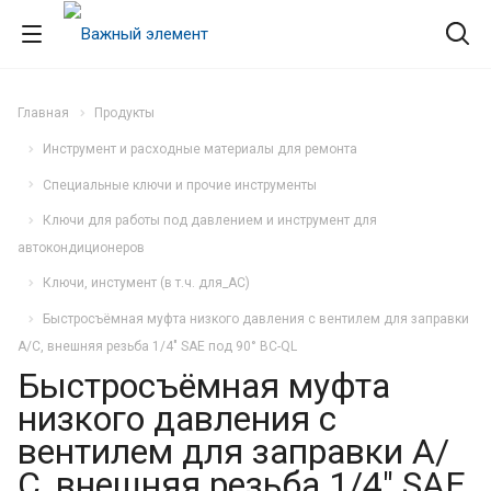
Главная
Продукты
Инструмент и расходные материалы для ремонта
Специальные ключи и прочие инструменты
Ключи для работы под давлением и инструмент для
автокондиционеров
Ключи, инстумент (в т.ч. для_АС)
Быстросъёмная муфта низкого давления с вентилем для заправки
А/С, внешняя резьба 1/4" SAE под 90° BC-QL
Быстросъёмная муфта
низкого давления с
вентилем для заправки А/
С, внешняя резьба 1/4" SAE