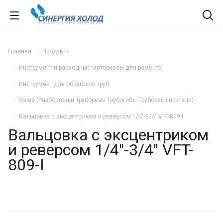
Главная
Продукты
Инструмент и расходные материалы для ремонта
Инструмент для обработки труб
Value (Разбортовки Труборезы Трубогибы Труборасширители)
Вальцовка с эксцентриком и реверсом 1/4"-3/4" VFT-809-I
Вальцовка с эксцентриком
и реверсом 1/4"-3/4" VFT-
809-I