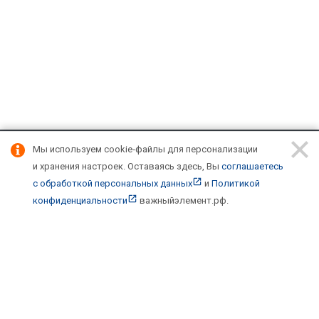
Мы используем cookie‑файлы для персонализации
Подписывайтесь на новости и акции:
и хранения настроек.
Оставаясь здесь, Вы
соглашаетесь
с обработкой персональных данных
и
Политикой
конфиденциальности
важныйэлемент.рф
.
Компания
О компании
Каталог